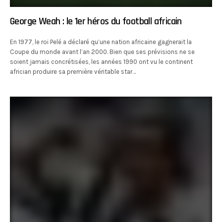
George Weah : le 1er héros du football africain
En 1977, le roi Pelé a déclaré qu’une nation africaine gagnerait la
Coupe du monde avant l’an 2000. Bien que ses prévisions ne se
soient jamais concrétisées, les années 1990 ont vu le continent
africian produire sa première véritable star…