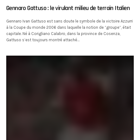
Gennaro Gattuso : le virulant milieu de terrain Italien
Gennaro Ivan Gattuso est sans doute le symbole de la victoire Azzurri
à la Coupe du monde 2006 dans laquelle la notion de “groupe”, était
capitale. Né à Corigliano Calabro, dans la province de Cosenza,
Gattuso s’est toujours montré attaché…