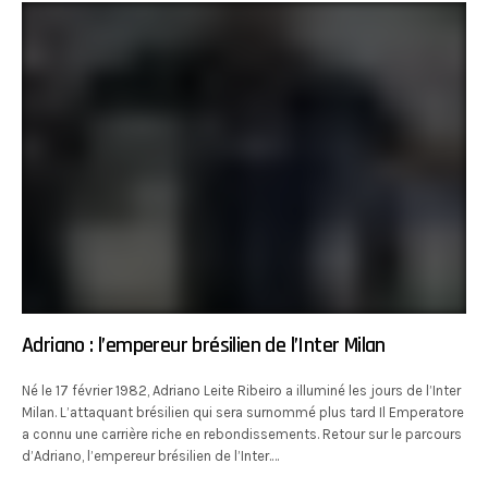
Adriano : l’empereur brésilien de l’Inter Milan
Né le 17 février 1982, Adriano Leite Ribeiro a illuminé les jours de l’Inter
Milan. L’attaquant brésilien qui sera surnommé plus tard Il Emperatore
a connu une carrière riche en rebondissements. Retour sur le parcours
d’Adriano, l’empereur brésilien de l’Inter.…