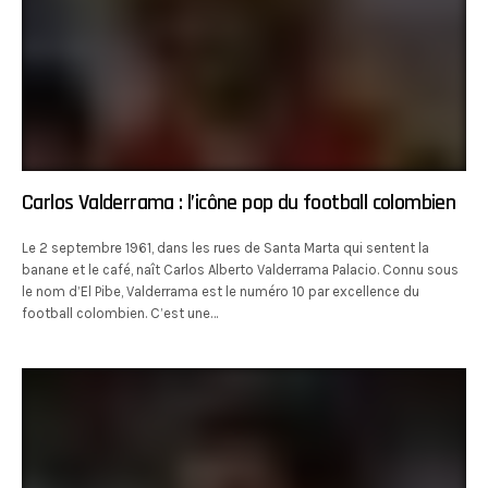
Carlos Valderrama : l’icône pop du football colombien
Le 2 septembre 1961, dans les rues de Santa Marta qui sentent la
banane et le café, naît Carlos Alberto Valderrama Palacio. Connu sous
le nom d’El Pibe, Valderrama est le numéro 10 par excellence du
football colombien. C’est une…