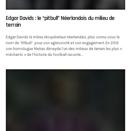
Edgar Davids : le “pitbull” Néerlandais du milieu de
terrain
Edgar Davids le milieu récupérateur néerlandais, plus connu sous le
nom de “Pitbull”, pour son agressivité et son engagement. En 2012
son homologue Matias Almeyda l’un des milieux de terrain les plus «
méchants » de l’histoire du football raconte…