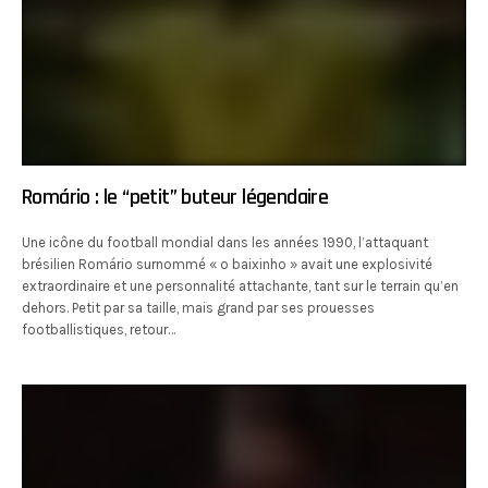
Romário : le “petit” buteur légendaire
Une icône du football mondial dans les années 1990, l’attaquant
brésilien Romário surnommé « o baixinho » avait une explosivité
extraordinaire et une personnalité attachante, tant sur le terrain qu’en
dehors. Petit par sa taille, mais grand par ses prouesses
footballistiques, retour…