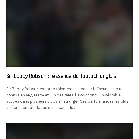
Sir Bobby Robson : l’essence du football anglais
Sir Bobby Robson est probablement l’un des entraîneurs les plus
connus en Angleterre et l’un des rares à avoir connu un véritable
succès dans plusieurs clubs à l’étranger. Ses performances les plus
célèbres ont été faites sur le banc du…