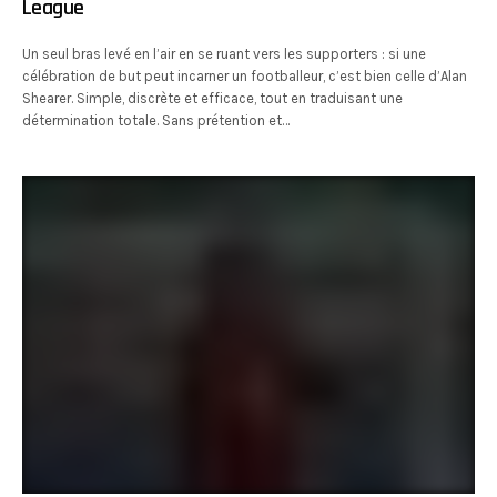
League
Un seul bras levé en l’air en se ruant vers les supporters : si une
célébration de but peut incarner un footballeur, c’est bien celle d’Alan
Shearer. Simple, discrète et efficace, tout en traduisant une
détermination totale. Sans prétention et…