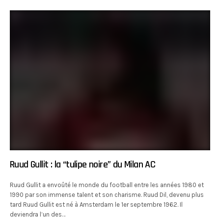
Ruud Gullit : la “tulipe noire” du Milan AC
Ruud Gullit a envoûté le monde du football entre les années 1980 et
1990 par son immense talent et son charisme. Ruud Dil, devenu plus
tard Ruud Gullit est né à Amsterdam le 1er septembre 1962. Il
deviendra l’un des…