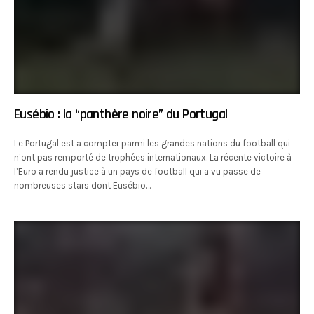
Eusébio : la “panthère noire” du Portugal
Le Portugal est a compter parmi les grandes nations du football qui
n’ont pas remporté de trophées internationaux. La récente victoire à
l’Euro a rendu justice à un pays de football qui a vu passe de
nombreuses stars dont Eusébio…