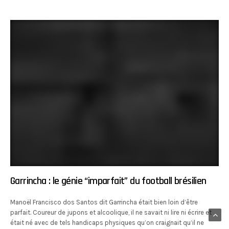
Garrincha : le génie “imparfait” du football brésilien
Manoël Francisco dos Santos dit Garrincha était bien loin d’être
parfait. Coureur de jupons et alcoolique, il ne savait ni lire ni écrire et
était né avec de tels handicaps physiques qu’on craignait qu’il ne