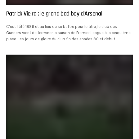
Patrick Vieira : le grand bad boy d’Arsenal
C’est l’été 1996 et au lieu de se battre pour le titre, le club des
Gunners vient de terminer la saison de Premier League à la cinquième
place. Les jours de gloire du club fin des années 80 et début…