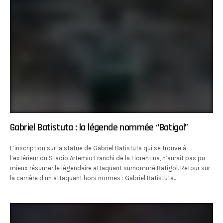
Gabriel Batistuta : la légende nommée “Batigol”
L’inscription sur la statue de Gabriel Batistuta qui se trouve à
l’extérieur du Stadio Artemio Franchi de la Fiorentina, n’aurait pas pu
mieux résumer le légendaire attaquant surnommé Batigol. Retour sur
la carrière d’un attaquant hors normes : Gabriel Batistuta.…