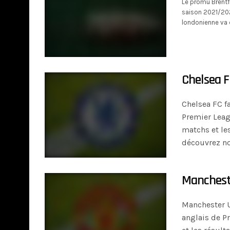
Le promu Brentfo
saison 2021/2022
londonienne va 
Chelsea FC
Chelsea FC f
Premier Leag
matchs et les
découvrez no
Mancheste
Manchester U
anglais de P