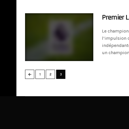
Premier Le
Le championn
l’impulsion 
indépendante 
un champion
←
1
2
3