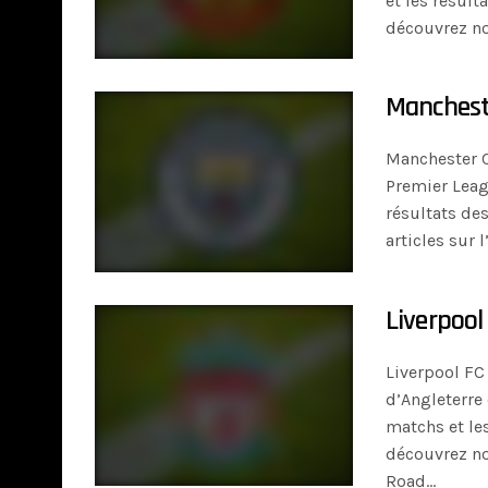
et les résult
découvrez no
Manchester
Manchester C
Premier Leag
résultats des
articles sur 
Liverpool 
Liverpool FC
d’Angleterre
matchs et les
découvrez nos
Road…