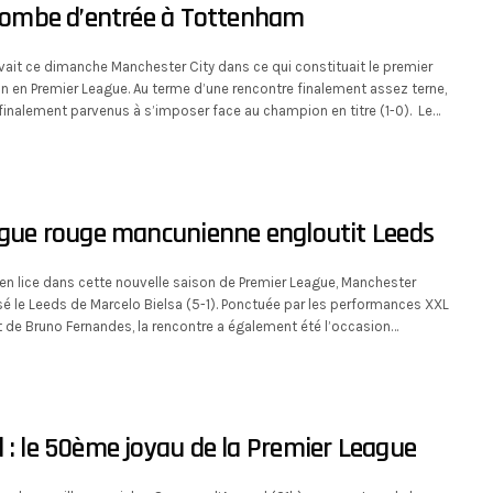
 tombe d’entrée à Tottenham
ait ce dimanche Manchester City dans ce qui constituait le premier
n en Premier League. Au terme d’une rencontre finalement assez terne,
finalement parvenus à s’imposer face au champion en titre (1-0). Le…
ague rouge mancunienne engloutit Leeds
 en lice dans cette nouvelle saison de Premier League, Manchester
sé le Leeds de Marcelo Bielsa (5-1). Ponctuée par les performances XXL
t de Bruno Fernandes, la rencontre a également été l’occasion…
 : le 50ème joyau de la Premier League