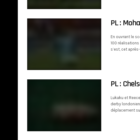
PL : Moh
En ouvrant le s
100 réalisations
s’est, cet après
PL : Chel
Lukaku et Reece
derby londonien
déplacement sur