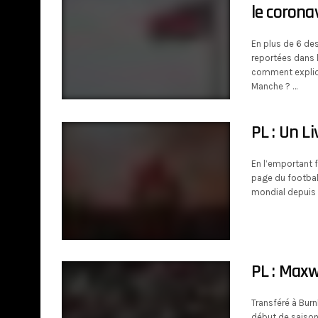
le corona
En plus de 6 de
reportées dans 
comment expliqu
Manche ? …
PL : Un Li
En l’emportant f
page du footbal
mondial depuis s
PL : Maxw
Transféré à Burn
début de saison