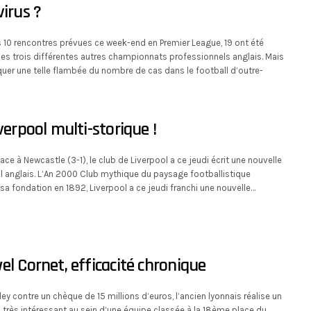
virus ?
s 10 rencontres prévues ce week-end en Premier League, 19 ont été
les trois différentes autres championnats professionnels anglais. Mais
er une telle flambée du nombre de cas dans le football d’outre-
verpool multi-storique !
ace à Newcastle (3-1), le club de Liverpool a ce jeudi écrit une nouvelle
l anglais. L’An 2000 Club mythique du paysage footballistique
a fondation en 1892, Liverpool a ce jeudi franchi une nouvelle…
el Cornet, efficacité chronique
ley contre un chèque de 15 millions d’euros, l’ancien lyonnais réalise un
 très intéressant au sein d’une équipe classée à la 18ème place du