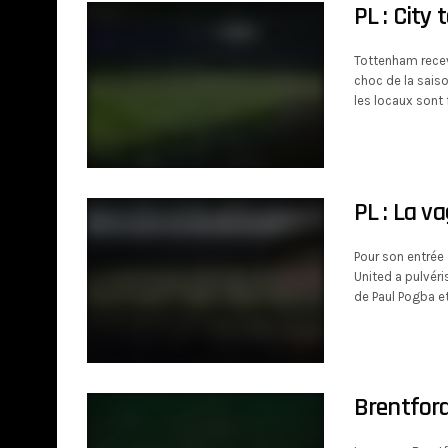
PL : City
Tottenham recev
choc de la saiso
les locaux sont 
PL : La v
Pour son entrée
United a pulvéri
de Paul Pogba e
Brentford