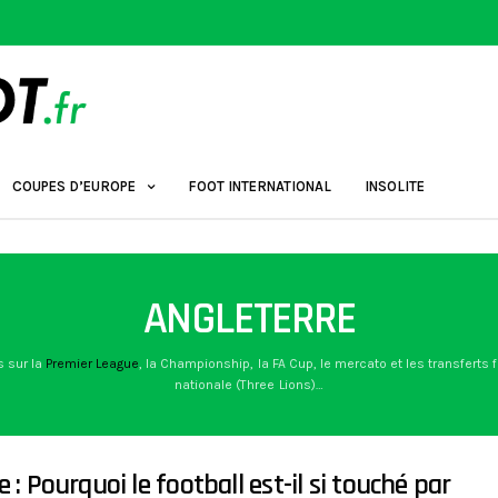
COUPES D’EUROPE
FOOT INTERNATIONAL
INSOLITE
ANGLETERRE
s sur la
Premier League
, la Championship, la FA Cup, le mercato et les transferts 
nationale (Three Lions)…
 : Pourquoi le football est-il si touché par