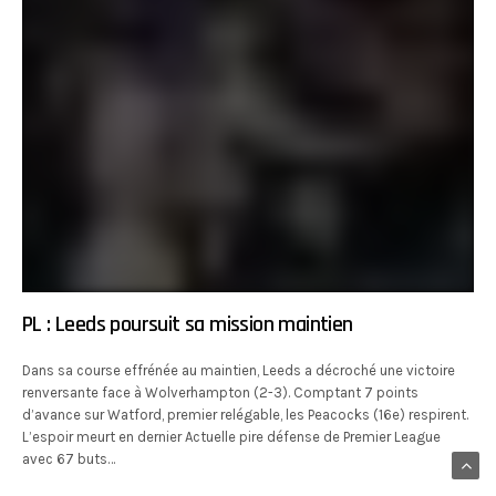
PL : Leeds poursuit sa mission maintien
Dans sa course effrénée au maintien, Leeds a décroché une victoire
renversante face à Wolverhampton (2-3). Comptant 7 points
d’avance sur Watford, premier relégable, les Peacocks (16e) respirent.
L’espoir meurt en dernier Actuelle pire défense de Premier League
avec 67 buts…