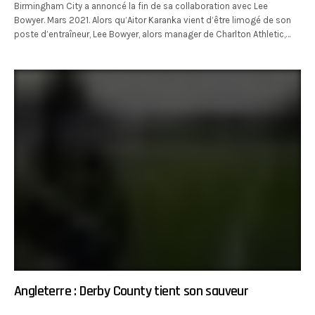
Birmingham City a annoncé la fin de sa collaboration avec Lee
Bowyer. Mars 2021. Alors qu’Aitor Karanka vient d’être limogé de son
poste d’entraîneur, Lee Bowyer, alors manager de Charlton Athletic,…
Angleterre : Derby County tient son sauveur