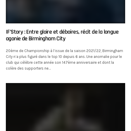
IF’Story : Entre gloire et déboires, récit de la longue
agonie de Birmingham City
20ème de Championship à l’issue de la saison 2021/22, Birmingham
City n’a plus figuré dans le top 10 depuis 6 ans. Une anomalie pour le
club qui célèbre cette année son 147ème anniversaire et dont la
colère des supporters ne…