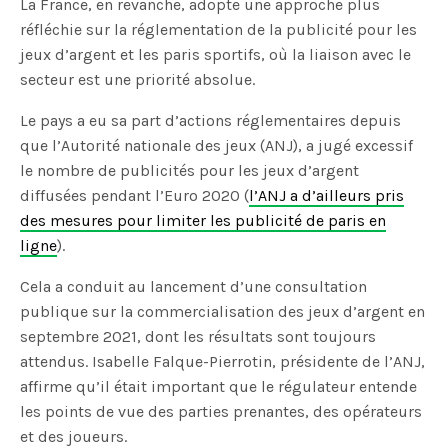
La France, en revanche, adopte une approche plus
réfléchie sur la réglementation de la publicité pour les
jeux d’argent et les paris sportifs, où la liaison avec le
secteur est une priorité absolue.
Le pays a eu sa part d’actions réglementaires depuis
que l’Autorité nationale des jeux (ANJ), a jugé excessif
le nombre de publicités pour les jeux d’argent
diffusées pendant l’Euro 2020 (
l’ANJ a d’ailleurs pris
des mesures pour limiter les publicité de paris en
ligne
).
Cela a conduit au lancement d’une consultation
publique sur la commercialisation des jeux d’argent en
septembre 2021, dont les résultats sont toujours
attendus. Isabelle Falque-Pierrotin, présidente de l’ANJ,
affirme qu’il était important que le régulateur entende
les points de vue des parties prenantes, des opérateurs
et des joueurs.