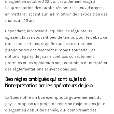
d’argent en octobre 2021, ont rapidement réagi à
l’augmentation des publicités pour les jeux d’argent,
en mettant l’accent sur la limitation de l’exposition des
moins de 25 ans.
Cependant, la vitesse à laquelle les régulateurs
agissent laisse souvent peu de temps pour le débat, ce
qui, selon certains, signifie que les restrictions
publicitaires ont rarement l’impact souhaité. Les
options légales de jeu ne sont pas correctement
promues et les opérateurs sont contraints d’interpréter
des réglementations souvent opaques.
Des règles ambiguës qui sont sujets à
l’interprétation par les opérateurs de jeux
La Suède offre un bon exemple. Le gouvernement du
pays a proposé un projet de réforme majeure des jeux
d’argent au début de l’année, qui comprenait des