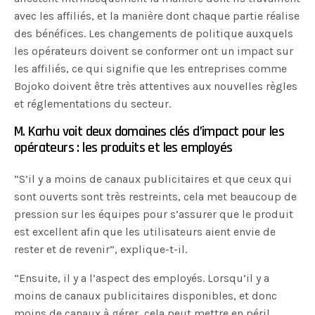
avec les affiliés, et la manière dont chaque partie réalise
des bénéfices. Les changements de politique auxquels
les opérateurs doivent se conformer ont un impact sur
les affiliés, ce qui signifie que les entreprises comme
Bojoko doivent être très attentives aux nouvelles règles
et réglementations du secteur.
M. Karhu voit deux domaines clés d’impact pour les
opérateurs : les produits et les employés
“S’il y a moins de canaux publicitaires et que ceux qui
sont ouverts sont très restreints, cela met beaucoup de
pression sur les équipes pour s’assurer que le produit
est excellent afin que les utilisateurs aient envie de
rester et de revenir”, explique-t-il.
“Ensuite, il y a l’aspect des employés. Lorsqu’il y a
moins de canaux publicitaires disponibles, et donc
moins de canaux à gérer, cela peut mettre en péril