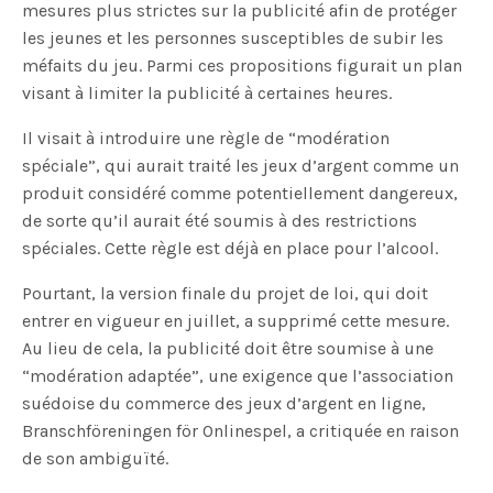
mesures plus strictes sur la publicité afin de protéger
les jeunes et les personnes susceptibles de subir les
méfaits du jeu. Parmi ces propositions figurait un plan
visant à limiter la publicité à certaines heures.
Il visait à introduire une règle de “modération
spéciale”, qui aurait traité les jeux d’argent comme un
produit considéré comme potentiellement dangereux,
de sorte qu’il aurait été soumis à des restrictions
spéciales. Cette règle est déjà en place pour l’alcool.
Pourtant, la version finale du projet de loi, qui doit
entrer en vigueur en juillet, a supprimé cette mesure.
Au lieu de cela, la publicité doit être soumise à une
“modération adaptée”, une exigence que l’association
suédoise du commerce des jeux d’argent en ligne,
Branschföreningen för Onlinespel, a critiquée en raison
de son ambiguïté.