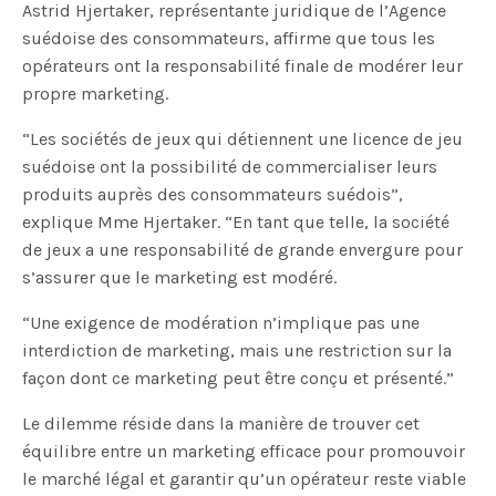
Astrid Hjertaker, représentante juridique de l’Agence
suédoise des consommateurs, affirme que tous les
opérateurs ont la responsabilité finale de modérer leur
propre marketing.
“Les sociétés de jeux qui détiennent une licence de jeu
suédoise ont la possibilité de commercialiser leurs
produits auprès des consommateurs suédois”,
explique Mme Hjertaker. “En tant que telle, la société
de jeux a une responsabilité de grande envergure pour
s’assurer que le marketing est modéré.
“Une exigence de modération n’implique pas une
interdiction de marketing, mais une restriction sur la
façon dont ce marketing peut être conçu et présenté.”
Le dilemme réside dans la manière de trouver cet
équilibre entre un marketing efficace pour promouvoir
le marché légal et garantir qu’un opérateur reste viable