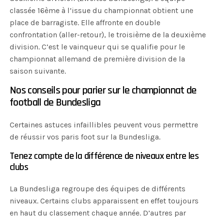
classée 16ème à l’issue du championnat obtient une
place de barragiste. Elle affronte en double
confrontation (aller-retour), le troisième de la deuxième
division. C’est le vainqueur qui se qualifie pour le
championnat allemand de première division de la
saison suivante.
Nos conseils pour parier sur le championnat de
football de Bundesliga
Certaines astuces infaillibles peuvent vous permettre
de réussir vos paris foot sur la Bundesliga.
Tenez compte de la différence de niveaux entre les
clubs
La Bundesliga regroupe des équipes de différents
niveaux. Certains clubs apparaissent en effet toujours
en haut du classement chaque année. D’autres par