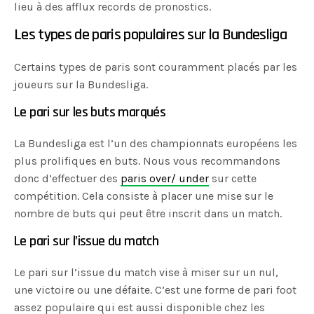
lieu à des afflux records de pronostics.
Les types de paris populaires sur la Bundesliga
Certains types de paris sont couramment placés par les
joueurs sur la Bundesliga.
Le pari sur les buts marqués
La Bundesliga est l’un des championnats européens les
plus prolifiques en buts. Nous vous recommandons
donc d’effectuer des
paris over/ under
sur cette
compétition. Cela consiste à placer une mise sur le
nombre de buts qui peut être inscrit dans un match.
Le pari sur l’issue du match
Le pari sur l’issue du match vise à miser sur un nul,
une victoire ou une défaite. C’est une forme de pari foot
assez populaire qui est aussi disponible chez les