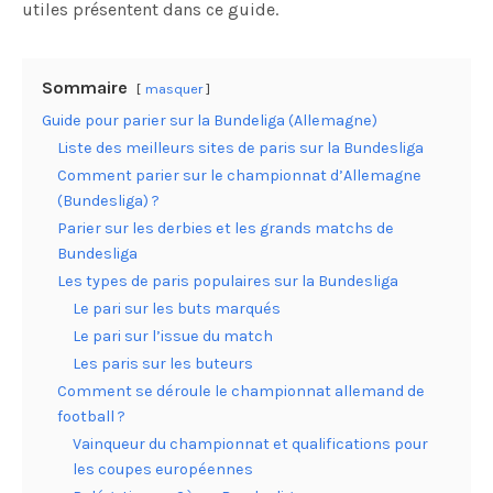
utiles présentent dans ce guide.
Sommaire
masquer
Guide pour parier sur la Bundeliga (Allemagne)
Liste des meilleurs sites de paris sur la Bundesliga
Comment parier sur le championnat d’Allemagne
(Bundesliga) ?
Parier sur les derbies et les grands matchs de
Bundesliga
Les types de paris populaires sur la Bundesliga
Le pari sur les buts marqués
Le pari sur l’issue du match
Les paris sur les buteurs
Comment se déroule le championnat allemand de
football ?
Vainqueur du championnat et qualifications pour
les coupes européennes