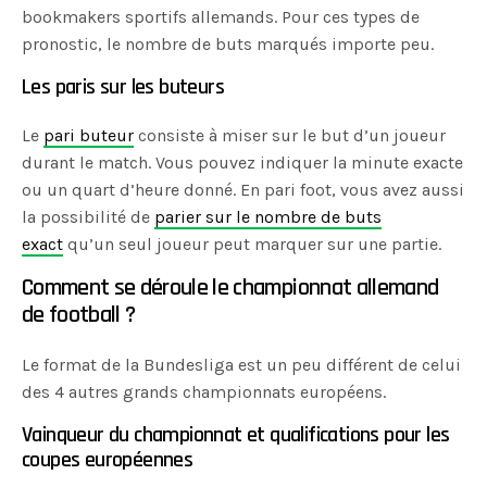
bookmakers sportifs allemands. Pour ces types de
pronostic, le nombre de buts marqués importe peu.
Les paris sur les buteurs
Le
pari buteur
consiste à miser sur le but d’un joueur
durant le match. Vous pouvez indiquer la minute exacte
ou un quart d’heure donné. En pari foot, vous avez aussi
la possibilité de
parier sur le nombre de buts
exact
qu’un seul joueur peut marquer sur une partie.
Comment se déroule le championnat allemand
de football ?
Le format de la Bundesliga est un peu différent de celui
des 4 autres grands championnats européens.
Vainqueur du championnat et qualifications pour les
coupes européennes