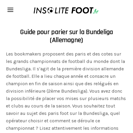
Guide pour parier sur la Bundeliga
(Allemagne)
Les bookmakers proposent des paris et des cotes sur
les grands championnats de football du monde dont la
Bundesliga. Il s’agit de la première division allemande
de football. Elle a lieu chaque année et consacre un
champion en fin de saison ainsi que des relégués en
division inférieure (2ème Bundesliga). Vous avez donc
la possibilité de placer vos mises sur plusieurs matchs
et clubs au cours de la saison. Vous souhaitez tout
savoir au sujet des paris foot sur la Bundesliga, quel
opérateur choisir et comment se déroule ce
championnat ? Lisez attentivement les informations