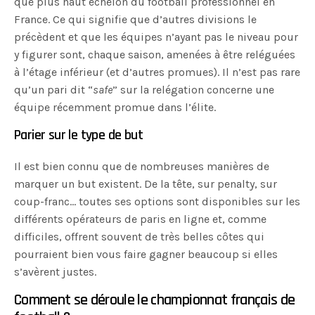
que plus haut échelon du football professionnel en
France. Ce qui signifie que d’autres divisions le
précèdent et que les équipes n’ayant pas le niveau pour
y figurer sont, chaque saison, amenées à être reléguées
à l’étage inférieur (et d’autres promues). Il n’est pas rare
qu’un pari dit “
safe
” sur la relégation concerne une
équipe récemment promue dans l’élite.
Parier sur le type de but
Il est bien connu que de nombreuses manières de
marquer un but existent. De la tête, sur penalty, sur
coup-franc… toutes ses options sont disponibles sur les
différents opérateurs de paris en ligne et, comme
difficiles, offrent souvent de très belles côtes qui
pourraient bien vous faire gagner beaucoup si elles
s’avèrent justes.
Comment se déroule le championnat français de