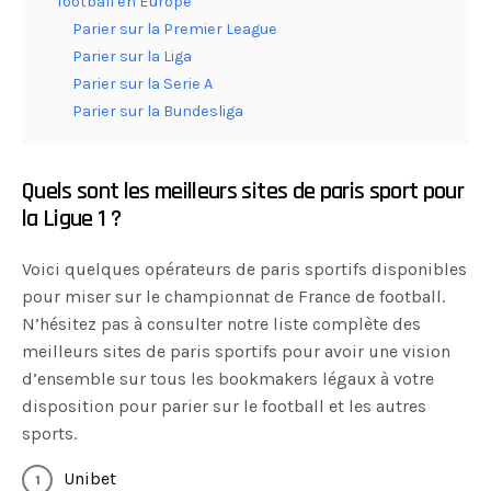
football en Europe
Parier sur la Premier League
Parier sur la Liga
Parier sur la Serie A
Parier sur la Bundesliga
Quels sont les meilleurs sites de paris sport pour
la Ligue 1 ?
Voici quelques opérateurs de paris sportifs disponibles
pour miser sur le championnat de France de football.
N’hésitez pas à consulter notre liste complète des
meilleurs sites de paris sportifs pour avoir une vision
d’ensemble sur tous les bookmakers légaux à votre
disposition pour parier sur le football et les autres
sports.
Unibet