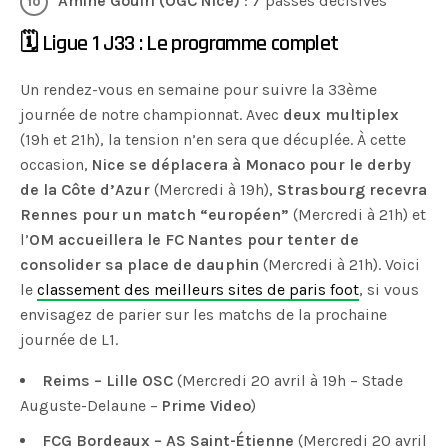
Amine Gouiri (OGC Nice)
: 7 passes décisives
🗓 Ligue 1 J33 : Le programme complet
Un rendez-vous en semaine pour suivre la 33ème
journée de notre championnat. Avec
deux multiplex
(19h et 21h), la tension n’en sera que décuplée. À cette
occasion,
Nice se déplacera à Monaco pour le derby
de la Côte d’Azur
(Mercredi à 19h),
Strasbourg recevra
Rennes pour un match “européen”
(Mercredi à 21h) et
l’
OM accueillera le FC Nantes pour tenter de
consolider sa place de dauphin
(Mercredi à 21h). Voici
le
classement des meilleurs sites de paris foot
, si vous
envisagez de parier sur les matchs de la prochaine
journée de L1.
Reims – Lille OSC
(Mercredi 20 avril à 19h – Stade
Auguste-Delaune –
Prime Video
)
FCG Bordeaux – AS Saint-Étienne
(Mercredi 20 avril