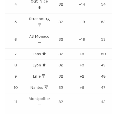
OGC Nice
4
32
+14
54
⬆️
Strasbourg
5
32
+19
53
🔻
AS Monaco
6
32
+16
53
➖
7
Lens ⬆️
32
+9
50
8
Lyon ⬆️
32
+9
49
9
Lille 🔻
32
+2
48
10
Nantes 🔻
32
+6
47
Montpellier
11
32
42
➖