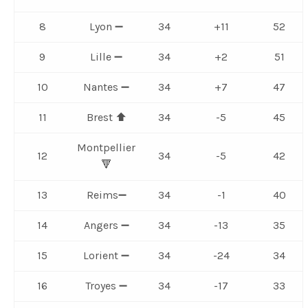
8
Lyon ➖
34
+11
52
9
Lille ➖
34
+2
51
10
Nantes ➖
34
+7
47
11
Brest ⬆️
34
-5
45
Montpellier
12
34
-5
42
🔻
13
Reims➖
34
-1
40
14
Angers ➖
34
-13
35
15
Lorient ➖
34
-24
34
16
Troyes ➖
34
-17
33