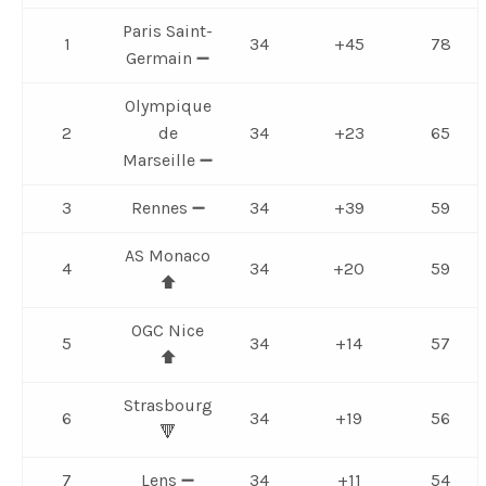
Paris Saint-
1
34
+45
78
Germain ➖
Olympique
2
de
34
+23
65
Marseille ➖
3
Rennes ➖
34
+39
59
AS Monaco
4
34
+20
59
⬆️
OGC Nice
5
34
+14
57
⬆️
Strasbourg
6
34
+19
56
🔻
7
Lens ➖
34
+11
54