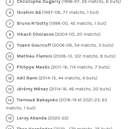
Christophe Dugarry
(1996-97, 26 matchs, 6 buts)
Ibrahim Bá
(1997-08, 77 matchs, 1 but)
Bruno N’Gotty
(1998-00, 42 matchs, 1 but)
Vikash Dhorasoo
(2004-05, 20 matchs)
Yoann Gourcuff
(2006-08, 54 matchs, 3 buts)
Mathieu Flamini
(2008-13, 122 matchs, 8 buts)
Philippe Mexès
(2011-16, 114 matchs, 7 buts)
Adil Rami
(2014-15, 44 matchs, 4 buts)
Jérémy Ménez
(2014-16, 46 matchs, 20 buts)
Tiemoué Bakayoko
(2018-19 et 2021-23, 63
matchs, 1 but)
Leroy Abanda
(2020-22)
Theo Hernández
(2019-, 179 matchs, 25 buts)