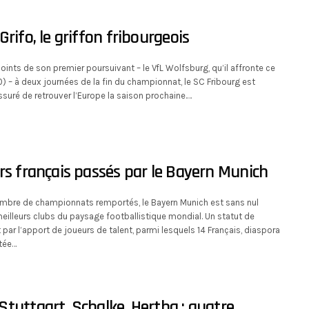
Grifo, le griffon fribourgeois
ints de son premier poursuivant – le VfL Wolfsburg, qu’il affronte ce
 – à deux journées de la fin du championnat, le SC Fribourg est
ssuré de retrouver l’Europe la saison prochaine.…
rs français passés par le Bayern Munich
mbre de championnats remportés, le Bayern Munich est sans nul
eilleurs clubs du paysage footballistique mondial. Un statut de
 par l’apport de joueurs de talent, parmi lesquels 14 Français, diaspora
ntée…
tuttgart, Schalke, Hertha : quatre