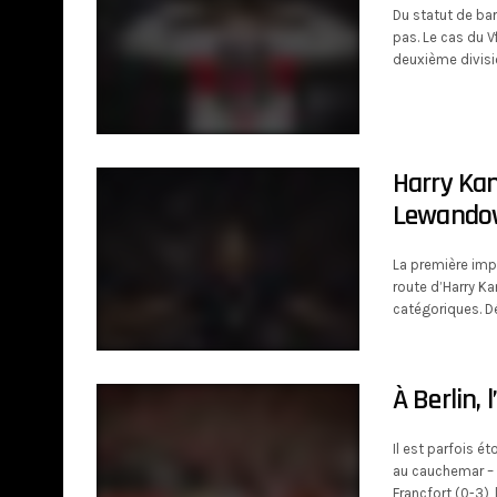
Du statut de bar
pas. Le cas du V
deuxième divisio
Harry Kan
Lewandow
La première impr
route d’Harry K
catégoriques. Dé
À Berlin,
Il est parfois é
au cauchemar – l
Francfort (0-3)