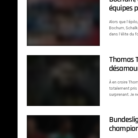
équipes 
Alors que l’épil
Bochum, Schalke 
dans l’élite du 
Thomas Tu
désamou
À en croire Tho
totalement pris 
surprenant. Je n
Bundesliga
champion