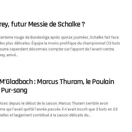
rey, futur Messie de Schalke ?
lanterne rouge de Bundesliga après quinze journées, Schalke fait face
des plus délicates. Équipe la moins prolifique du championnat (13 buts
pourra cependant désormais compter sur l’apport de l’avant-centre
ey, arrivé…
M’Gladbach : Marcus Thuram, le Poulain
 Pur-sang
prises depuis le début de la saison, Marcus Thuram semble avoir
e qui l’avait quitté l’année passée. Il n’avait inscrit que 3 buts en 23
ielles et largement contribué à la saison délicate du…