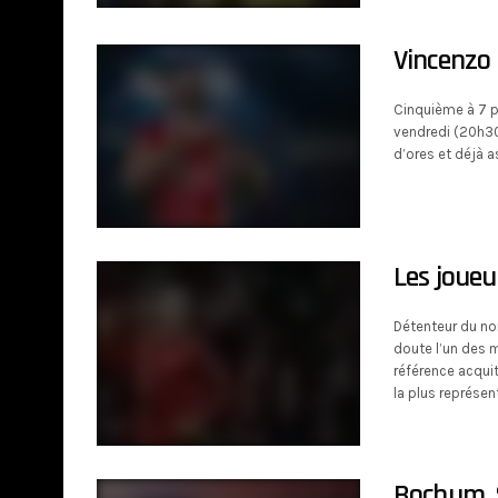
Vincenzo 
Cinquième à 7 po
vendredi (20h30)
d’ores et déjà a
Les joueu
Détenteur du no
doute l’un des m
référence acquit
la plus représe
Bochum, S