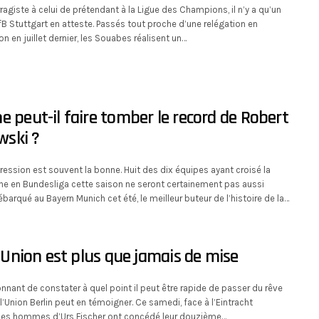
ragiste à celui de prétendant à la Ligue des Champions, il n’y a qu’un
fB Stuttgart en atteste. Passés tout proche d’une relégation en
n en juillet dernier, les Souabes réalisent un…
e peut-il faire tomber le record de Robert
ski ?
ession est souvent la bonne. Huit des dix équipes ayant croisé la
ane en Bundesliga cette saison ne seront certainement pas aussi
barqué au Bayern Munich cet été, le meilleur buteur de l’histoire de la…
 l’Union est plus que jamais de mise
tonnant de constater à quel point il peut être rapide de passer du rêve
’Union Berlin peut en témoigner. Ce samedi, face à l’Eintracht
, les hommes d’Urs Fischer ont concédé leur douzième…