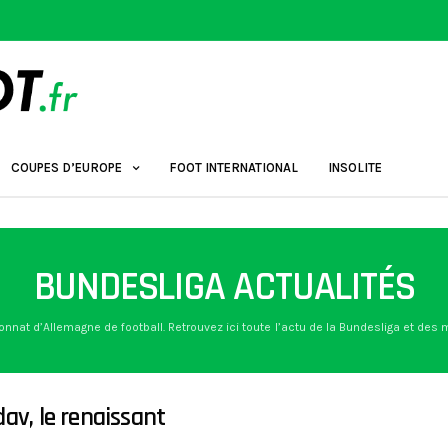
COUPES D’EUROPE
FOOT INTERNATIONAL
INSOLITE
BUNDESLIGA ACTUALITÉS
onnat d’Allemagne de football. Retrouvez ici toute l’actu de la Bundesliga et des
av, le renaissant