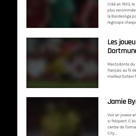
Créé en 1903, l
plus renommées d
la Bundesliga po
regroupe chaqu
Les joueu
Dortmun
Mastodonte du f
français au fil d
meilleur buteur 
Jamie Byn
Voir un joueur an
si fréquent. C’
centre de forma
City,…