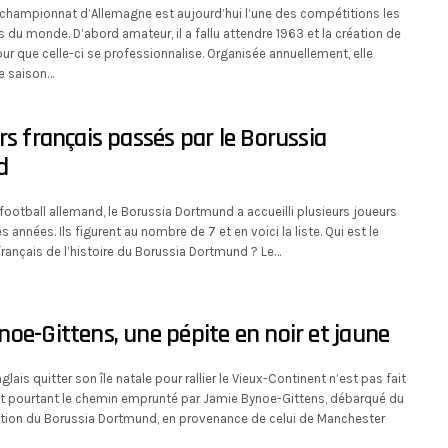
e championnat d’Allemagne est aujourd’hui l’une des compétitions les
u monde. D’abord amateur, il a fallu attendre 1963 et la création de
ur que celle-ci se professionnalise. Organisée annuellement, elle
e saison…
rs français passés par le Borussia
d
ootball allemand, le Borussia Dortmund a accueilli plusieurs joueurs
es années. Ils figurent au nombre de 7 et en voici la liste. Qui est le
français de l’histoire du Borussia Dortmund ? Le…
oe-Gittens, une pépite en noir et jaune
glais quitter son île natale pour rallier le Vieux-Continent n’est pas fait
est pourtant le chemin emprunté par Jamie Bynoe-Gittens, débarqué du
tion du Borussia Dortmund, en provenance de celui de Manchester