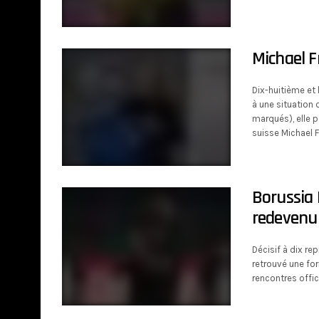
Michael F
Dix-huitième et 
à une situation 
marqués), elle 
suisse Michael Fr
Borussia 
redevenu
Décisif à dix re
retrouvé une form
rencontres offic