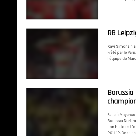
RB Leipzi
Xavi Simons n’a
Prêté par le Par
l’équipe de Marc
Borussia 
champion
Face à Mayence 
Borussia Dortmu
son Histoire. L’
2011-12. Onze an