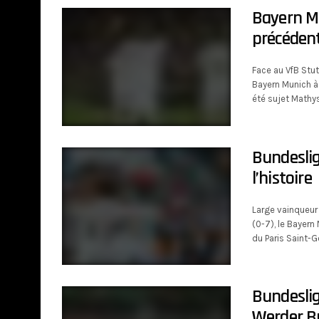
Bayern Mu
précéden
Face au VfB Stut
Bayern Munich à 
été sujet Mathys
Bundeslig
l’histoire
Large vainqueur
(0-7), le Bayern
du Paris Saint-G
Bundesliga
Werder B