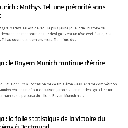
nich : Mathys Tel, une précocité sans
t
tgart, Mathys Tel est devenu le plus jeune joueur de l’histoire du
débuter une rencontre de Bundesliga. C’est un rêve éveillé auquel a
 Tel au cours des derniers mois. Transféré du…
a : le Bayern Munich continue d’écrire
 du VfL Bochum à l’occasion de ce troisième week-end de compétition
 Munich réalise un début de saison jamais vu en Bundesliga. À l’instar
ermain sur la pelouse de Lille, le Bayern Munich n’a…
 : la folle statistique de la victoire du
rême à Dortmund