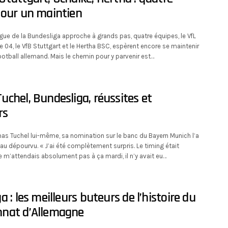
pour un maintien
ogue de la Bundesliga approche à grands pas, quatre équipes, le VfL
04, le VfB Stuttgart et le Hertha BSC, espèrent encore se maintenir
football allemand. Mais le chemin pour y parvenir est…
chel, Bundesliga, réussites et
rs
mas Tuchel lui-même, sa nomination sur le banc du Bayern Munich l’a
au dépourvu. « J’ai été complètement surpris. Le timing était
e m’attendais absolument pas à ça mardi, il n’y avait eu…
 : les meilleurs buteurs de l’histoire du
nat d’Allemagne