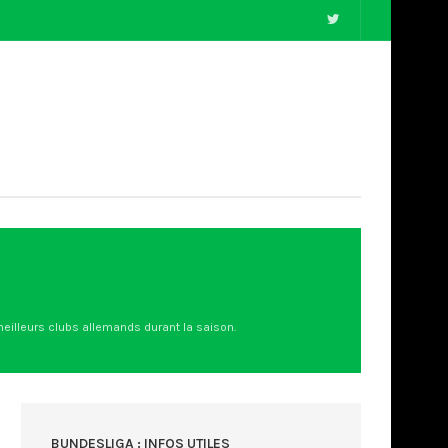
 meilleurs clubs allemands durant la saison.
BUNDESLIGA : INFOS UTILES