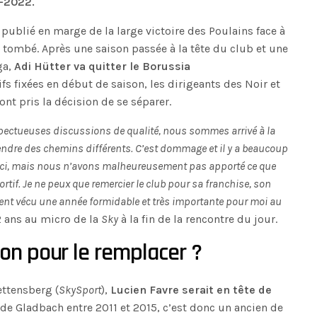
1-2022.
publié en marge de la large victoire des Poulains face à
 tombé. Après une saison passée à la tête du club et une
ga,
Adi Hütter va quitter le Borussia
ifs fixées en début de saison, les dirigeants des Noir et
ont pris la décision de se séparer.
pectueuses discussions de qualité, nous sommes arrivé à la
ndre des chemins différents. C’est dommage et il y a beaucoup
en ici, mais nous n’avons malheureusement pas apporté ce que
tif. Je ne peux que remercier le club pour sa franchise, son
ement vécu une année formidable et très importante pour moi au
2 ans au micro de la
Sky
à la fin de la rencontre du jour.
on pour le remplacer ?
ettensberg (
SkySport
),
Lucien Favre serait en tête de
 de Gladbach entre 2011 et 2015, c’est donc un ancien de