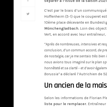
séparer à l’issue de la saison 202
C’est par le biais d’un communiqué 
Hoffenheim (5-1) que le couperet est
10ème place décevante en Bundesli
Mönchengladbach
. Loin des object
Vert, en accord avec leur entraîneur, 
“Après de nombreuses, intensives et res
conclusion, d’un commun accord, de pre
de nostalgie, car je me sentais très bi
nous avions tous imaginé sur le plan spor
honnêteté et sa clarté – et d’avoir égal
Borussia”
a déclaré l’Autrichien de 5
Un ancien de la mais
Selon les informations de Florian Pl
liste pour le remplacer
. Entraîneur