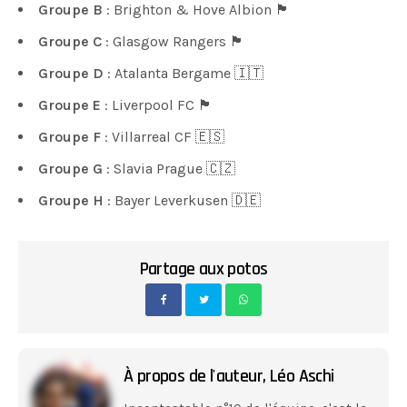
Groupe B
: Brighton & Hove Albion 🏴󠁧󠁢󠁥󠁮󠁧󠁿
Groupe C
: Glasgow Rangers 🏴󠁧󠁢󠁳󠁣󠁴󠁿
Groupe D
: Atalanta Bergame 🇮🇹
Groupe E
: Liverpool FC 🏴󠁧󠁢󠁥󠁮󠁧󠁿
Groupe F
: Villarreal CF 🇪🇸
Groupe G
: Slavia Prague 🇨🇿
Groupe H
: Bayer Leverkusen 🇩🇪
Partage aux potos
À propos de l'auteur,
Léo Aschi