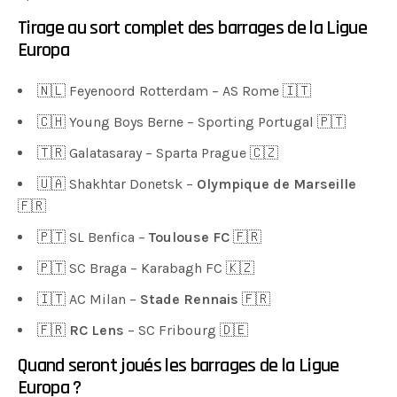
Tirage au sort complet des barrages de la Ligue
Europa
🇳🇱 Feyenoord Rotterdam – AS Rome 🇮🇹
🇨🇭 Young Boys Berne – Sporting Portugal 🇵🇹
🇹🇷 Galatasaray – Sparta Prague 🇨🇿
🇺🇦 Shakhtar Donetsk –
Olympique de Marseille
🇫🇷
🇵🇹 SL Benfica –
Toulouse FC
🇫🇷
🇵🇹 SC Braga – Karabagh FC 🇰🇿
🇮🇹 AC Milan –
Stade Rennais
🇫🇷
🇫🇷
RC Lens
– SC Fribourg 🇩🇪
Quand seront joués les barrages de la Ligue
Europa ?