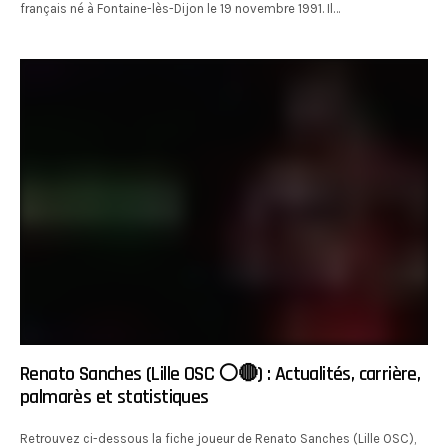
français né à Fontaine-lès-Dijon le 19 novembre 1991. Il…
Renato Sanches (Lille OSC ⚪️🔴) : Actualités, carrière,
palmarès et statistiques
Retrouvez ci-dessous la fiche joueur de Renato Sanches (Lille OSC),