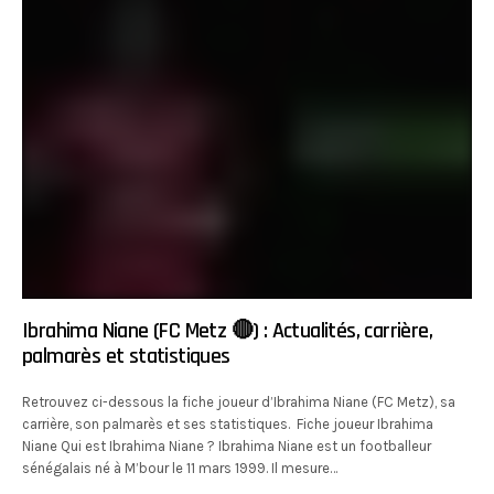
Ibrahima Niane (FC Metz 🔴) : Actualités, carrière,
palmarès et statistiques
Retrouvez ci-dessous la fiche joueur d’Ibrahima Niane (FC Metz), sa
carrière, son palmarès et ses statistiques. Fiche joueur Ibrahima
Niane Qui est Ibrahima Niane ? Ibrahima Niane est un footballeur
sénégalais né à M’bour le 11 mars 1999. Il mesure…