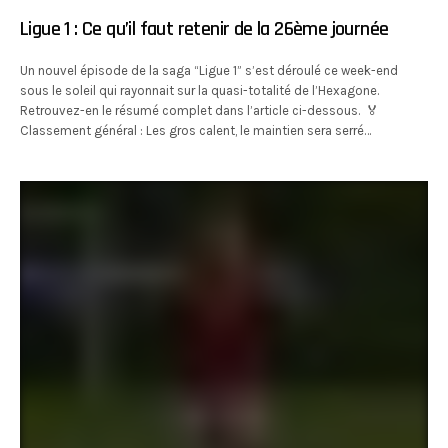
Ligue 1 : Ce qu’il faut retenir de la 26ème journée
Un nouvel épisode de la saga “Ligue 1” s’est déroulé ce week-end
sous le soleil qui rayonnait sur la quasi-totalité de l’Hexagone.
Retrouvez-en le résumé complet dans l’article ci-dessous. 🏅
Classement général : Les gros calent, le maintien sera serré…