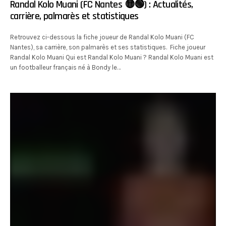
Randal Kolo Muani (FC Nantes 🟡🟢) : Actualités,
carrière, palmarès et statistiques
Retrouvez ci-dessous la fiche joueur de Randal Kolo Muani (FC
Nantes), sa carrière, son palmarès et ses statistiques. Fiche joueur
Randal Kolo Muani Qui est Randal Kolo Muani ? Randal Kolo Muani est
un footballeur français né à Bondy le…