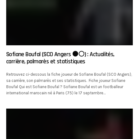
Sofiane Boufal (SCO Angers ⚫️⚪️) : Actualités,
carrière, palmarès et statistiques
Retrouvez ci-dessous la fiche joueur de Sofiane Boufal (SCO Angers),
sa carrière, son palmarès et ses statistiques. Fiche joueur Sofiane
Boufal Qui est Sofiane Boufal ? Sofiane Boufal est un footballeur
international marocain né à Paris (75) le 17 septembre…