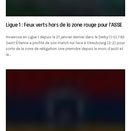
Ligue 1 : Feux verts hors de la zone rouge pour l’ASSE
Invaincue en Ligue 1 depuis le 21 janvier dernier dans le Derby (1-0), l’AS
Saint-Étienne a profité de son match nul face à Strasbourg (2-2) pour
sortir de la zone de relégation. Une première depuis le mois d’août et
la…