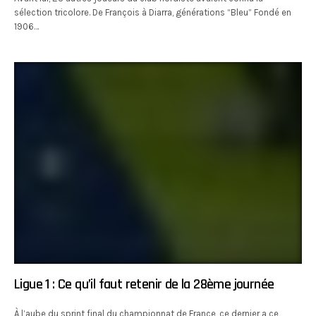
sélection tricolore. De François à Diarra, générations “Bleu” Fondé en
1906…
Ligue 1 : Ce qu’il faut retenir de la 28ème journée
À l’aube du sprint final du championnat de France, ce dernier a ce