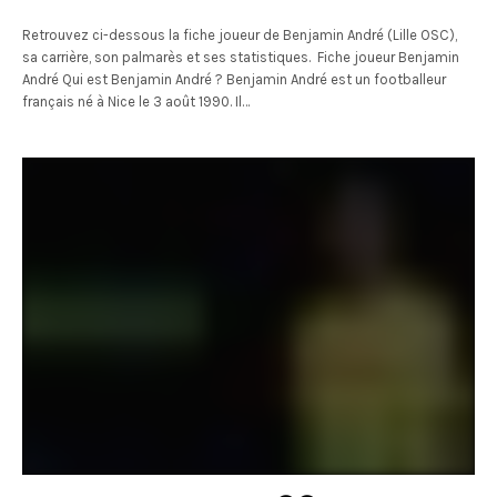
Retrouvez ci-dessous la fiche joueur de Benjamin André (Lille OSC),
sa carrière, son palmarès et ses statistiques. Fiche joueur Benjamin
André Qui est Benjamin André ? Benjamin André est un footballeur
français né à Nice le 3 août 1990. Il…