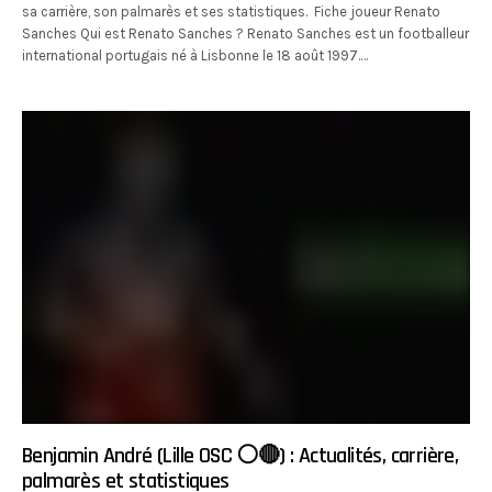
sa carrière, son palmarès et ses statistiques. Fiche joueur Renato
Sanches Qui est Renato Sanches ? Renato Sanches est un footballeur
international portugais né à Lisbonne le 18 août 1997.…
Benjamin André (Lille OSC ⚪️🔴) : Actualités, carrière,
palmarès et statistiques