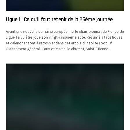
Ligue 1 : Ce qu’il faut retenir de la 25ème journée
Avant une nouvelle semaine européenne, le championnat de France de
Ligue 1 a vu être joué son vingt-cinquième acte. Résumé, statistiques
et calendrier sont à retrouver dans cet article d’Insolite Foot. 🏅
Classement général : Paris et Marseille chutent, Saint-Étienne…