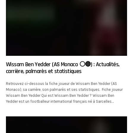
Wissam Ben Yedder (AS Monaco ⚪️🔴) : Actualités,
carrière, palmarès et statistiques
Retrouvez ci-dessous la fiche joueur de Wissam Ben Yedder (AS
Monaco), sa carrière, son palmarès et ses statistiques. Fiche joueur
Wissam Ben Yedder Qui est Wissam Ben Yedder ? Wissam Ben
Yedder est un footballeur international français né à Sarcelles…