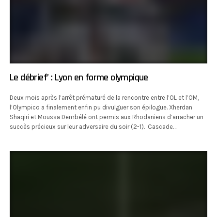
Le débrief’ : Lyon en forme olympique
Deux mois après l’arrêt prématuré de la rencontre entre l’OL et l’OM,
l’Olympico a finalement enfin pu divulguer son épilogue. Xherdan
Shaqiri et Moussa Dembélé ont permis aux Rhodaniens d’arracher un
succès précieux sur leur adversaire du soir (2-1). Cascade…