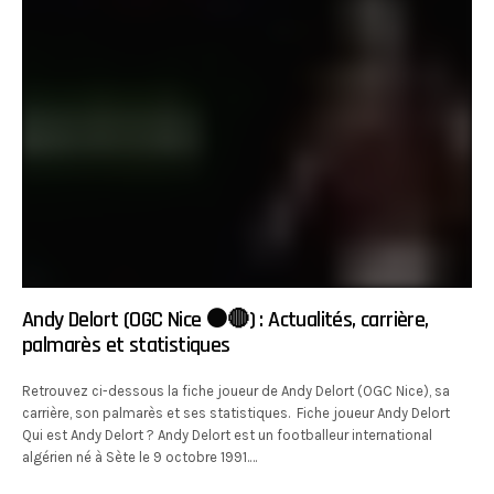
Andy Delort (OGC Nice ⚫️🔴) : Actualités, carrière,
palmarès et statistiques
Retrouvez ci-dessous la fiche joueur de Andy Delort (OGC Nice), sa
carrière, son palmarès et ses statistiques. Fiche joueur Andy Delort
Qui est Andy Delort ? Andy Delort est un footballeur international
algérien né à Sète le 9 octobre 1991.…