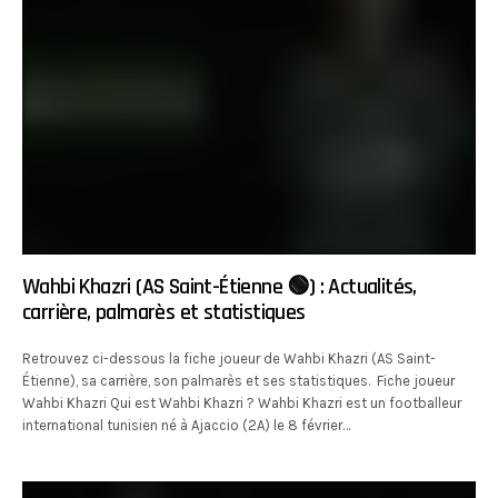
Wahbi Khazri (AS Saint-Étienne 🟢) : Actualités,
carrière, palmarès et statistiques
Retrouvez ci-dessous la fiche joueur de Wahbi Khazri (AS Saint-
Étienne), sa carrière, son palmarès et ses statistiques. Fiche joueur
Wahbi Khazri Qui est Wahbi Khazri ? Wahbi Khazri est un footballeur
international tunisien né à Ajaccio (2A) le 8 février…