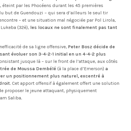
sif, éteint par les Phocéens durant les 45 premières
u but de Guendouzi – qui sera d’ailleurs le seul tir
encontre – et une situation mal négociée par Pol Lirola,
 Lukeba (32è),
les locaux ne sont finalement pas tant
nefficacité de sa ligne offensive,
Peter Bosz décide de
ant évoluer son 3-4-2-1 initial en un 4-4-2 plus
consistant jusque là – sur le front de l’attaque, aux côtés
ntrée de Moussa Dembélé
(à la place d’Emerson)
a
er un positionnement plus naturel, excentré à
droit
. Cet apport offensif à également offert une solution
 de proposer le jeune attaquant, physiquement
am Saliba.