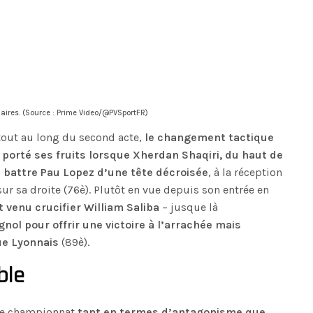
iaires. (Source : Prime Video/@PVSportFR)
tout au long du second acte,
le changement tactique
 porté ses fruits lorsque Xherdan Shaqiri, du haut de
 battre Pau Lopez d’une tête décroisée
, à la réception
r sa droite (76è). Plutôt en vue depuis son entrée en
venu crucifier William Saliba
– jusque là
gnol pour offrir une victoire à l’arrachée mais
ue Lyonnais
(89è).
ble
tre championnat
tant en termes d’antagonisme que