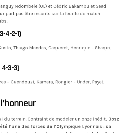
 Tanguy Ndombele (OL) et Cédric Bakambu et Sead
r part pas être inscrits sur la feuille de match
ubs.
3-4-2-1)
Gusto, Thiago Mendes, Caqueret, Henrique – Shaqiri,
 4-3-3)
Peres – Guendouzi, Kamara, Rongier – Under, Payet,
 l’honneur
ui du terrain. Contraint de modeler un onze inédit,
Bosz
 été l’une des forces de l’Olympique Lyonnais : sa