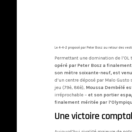
Le 4-4-2 proposé par Peter Bosz au retour des vest
Permettant une domination de l’OL 
opéré par Peter Bosz a finalement
son mètre soixante-neuf, est venu
d’un centre déposé par Malo Gusto su
jeu (79è, 86è),
Moussa Dembélé est 
irréprochable –
et son portier espa
finalement méritée par l’Olympiq
Une victoire compta
Aujourd’hui rivalité majeure de no