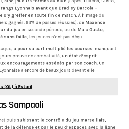
oi,
cinq joueurs formés au club
(Lopes, Lukeba, Gusto,
s rangs Lyonnais avant que Bradley Barcola
–
e s’y greffer en toute fin de match
. À l’image du
els gagnés, 93% de passes réussies), de
Maxence
ur du jeu
en seconde période, ou de
Malo Gusto,
é sans faille
, les jeunes n’ont pas déçu.
ttaque,
a pour sa part multiplié les courses
, manquant
oujours preuve de combativité,
un état d’esprit
reux encouragements assénés par son coach
. Un
yonnaise a encore de beaux jours devant elle.
s (OL) à Estoril
pas Sampaoli
me) puis
subissant le contrôle du jeu marseillais,
 de la défense et par le peu d’espaces avec la ligne