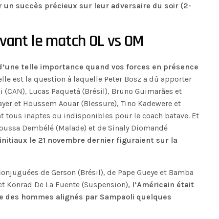
un succès précieux sur leur adversaire du soir (2-
vant le match OL vs OM
’une telle importance quand vos forces en présence
lle est la question à laquelle Peter Bosz a dû apporter
i (CAN), Lucas Paquetá (Brésil), Bruno Guimarães et
nayer et Houssem Aouar (Blessure), Tino Kadewere et
t tous inaptes ou indisponibles pour le coach batave. Et
Moussa Dembélé (Malade) et de Sinaly Diomandé
s initiaux le 21 novembre dernier figuraient sur la
conjuguées de Gerson (Brésil), de Pape Gueye et Bamba
et Konrad De La Fuente (Suspension),
l’Américain était
ste des hommes alignés par Sampaoli quelques