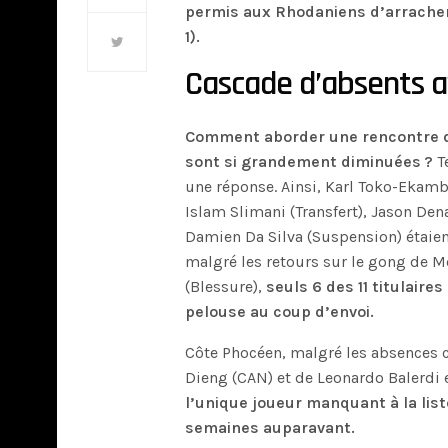
permis aux Rhodaniens d’arracher 
1).
Cascade d’absents a
Comment aborder une rencontre d
sont si grandement diminuées ?
Te
une réponse. Ainsi, Karl Toko-Ekamb
Islam Slimani (Transfert), Jason De
Damien Da Silva (Suspension) étaien
malgré les retours sur le gong de 
(Blessure),
seuls
6 des 11 titulaire
pelouse au coup d’envoi.
Côte Phocéen, malgré les absences 
Dieng (CAN) et de Leonardo Balerdi 
l’unique joueur manquant à la li
semaines auparavant.