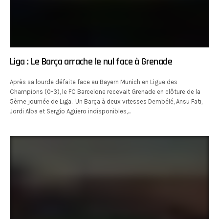
Liga : Le Barça arrache le nul face à Grenade
Après sa lourde défaite face au Bayern Munich en Ligue des
Champions (0-3), le FC Barcelone recevait Grenade en clôture de la
5ème journée de Liga. Un Barça à deux vitesses Dembélé, Ansu Fati,
Jordi Alba et Sergio Agüero indisponibles,…