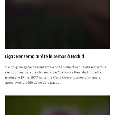
Liga : Benzema arrête le temps à Madrid
“Le coup de génie de Benzema a brisé notre rêve.” – Gabi, numéro 14
des rojiblancos, après la rencontre Atlético vs Real Madrid derby
madrilène 10 mai 2017 Au terme d’une douce journée printanière,
après avoir profité du célèbre paseo…