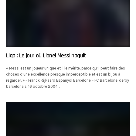
Liga : Le jour où Lionel Messi naquit
« Messi est un joueur unique et il le mérite, parce qu’il peut faire des
choses d’une excellence presque imperceptible et est un bijou à
regarder. » – Franck Rijkaard Espanyol Barcelone – FC Barcelone, derby
barcelonais, 16 octobre 2004…