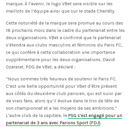
marque. À l’avenir, le logo VBet sera visible sur les
maillots de l’équipe ainsi que sur le stade Charléty.
Cette notoriété de la marque sera promue au cours des
18 prochains mois dans le cadre du partenariat entre les
deux organisations. VBet a confirmé que le partenariat
s’étendra aux clubs masculins et féminins du Paris FC,
ce qui confère à cette collaboration une importance
supplémentaire pour les deux organisations. David
Ozararat, PDG de VBet, a déclaré :
“Nous sommes très heureux de soutenir le Paris FC.
C’est une belle opportunité pour VBet d’être présent
aux côtés du deuxième club parisien, qui est suivi par
de vrais fans, alors qu’il évolue dans le trio de tête de
son championnat et a les moyens de ses ambitions.”
L’autre club de la capitale, le
PSG s’est engagé pour un
partenariat de 3 ans avec Parions Sport (FDJ)
.