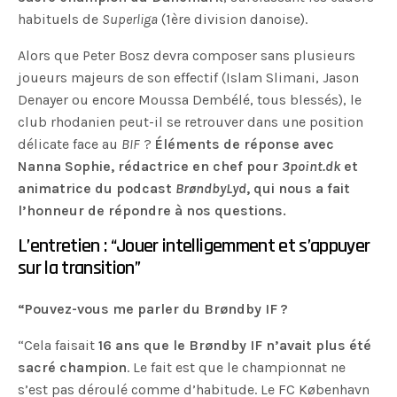
habituels de
Superliga
(1ère division danoise).
Alors que Peter Bosz devra composer sans plusieurs
joueurs majeurs de son effectif (Islam Slimani, Jason
Denayer ou encore Moussa Dembélé, tous blessés), le
club rhodanien peut-il se retrouver dans une position
délicate face au
BIF
?
Éléments de réponse avec
Nanna Sophie, rédactrice en chef pour
3point.dk
et
animatrice du podcast
BrøndbyLyd
, qui nous a fait
l’honneur de répondre à nos questions.
L’entretien : “Jouer intelligemment et s’appuyer
sur la transition”
“Pouvez-vous me parler du Brøndby IF ?
“Cela faisait
16 ans que le Brøndby IF n’avait plus été
sacré champion
. Le fait est que le championnat ne
s’est pas déroulé comme d’habitude. Le FC København