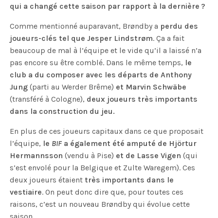
qui a changé cette saison par rapport à la dernière ?
Comme mentionné auparavant, Brøndby a
perdu des
joueurs-clés tel que Jesper Lindstrøm
. Ça a fait
beaucoup de mal à l’équipe et le vide qu’il a laissé n’a
pas encore su être comblé. Dans le même temps,
le
club a du composer avec les départs de Anthony
Jung
(parti au Werder Brême)
et Marvin Schwäbe
(transféré à Cologne),
deux joueurs très importants
dans la construction du jeu.
En plus de ces joueurs capitaux dans ce que proposait
l’équipe,
le
BIF
a également été amputé de Hjörtur
Hermannsson
(vendu à Pise)
et de Lasse Vigen
(qui
s’est envolé pour la Belgique et Zulte Waregem). Ces
deux joueurs étaient
très importants dans le
vestiaire
. On peut donc dire que, pour toutes ces
raisons, c’est un nouveau Brøndby qui évolue cette
saison.