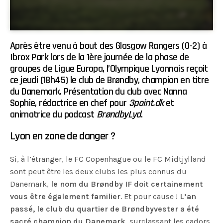
Après être venu à bout des Glasgow Rangers (0-2) à
Ibrox Park lors de la 1ère journée de la phase de
groupes de Ligue Europa, l’Olympique Lyonnais reçoit
ce jeudi (18h45) le club de Brøndby, champion en titre
du Danemark. Présentation du club avec Nanna
Sophie, rédactrice en chef pour
3point.dk
et
animatrice du podcast
BrøndbyLyd
.
Lyon en zone de danger ?
Si, à l’étranger, le FC Copenhague ou le FC Midtjylland
sont peut être les deux clubs les plus connus du
Danemark,
le nom du Brøndby IF doit certainement
vous être également familier
. Et pour cause !
L’an
passé, le club du quartier de Brøndbyvester a été
sacré champion du Danemark
, surclassant les cadors