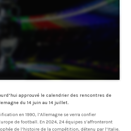
jourd’hui approuvé le calendrier des rencontres de
emagne du 14 juin au 14 juillet.
ification en 1990, l’Allemagne se verra confier
urope de football. En 2024, 24 équipes s’affronteront
phée de l’histoire de la compétition, détenu par l’Italie.