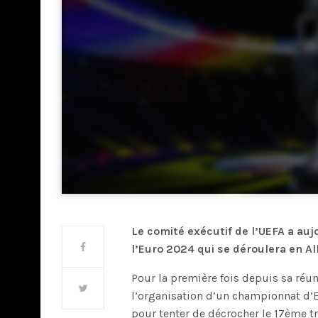
Le comité exécutif de l’UEFA a au
l’Euro 2024 qui se déroulera en All
Pour la première fois depuis sa réun
l’organisation d’un championnat d’E
pour tenter de décrocher le 17ème tro