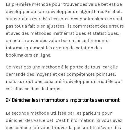
La première méthode pour trouver des value bet est de
développer ou faire développer un algorithme. En effet,
sur certains marchés les cotes des bookmakers ne sont
pas tout à fait bien ajustées. Ils commettent des erreurs
et avec des méthodes mathématiques et statistiques,
on peut trouver des value bet en faisant remonter
informatiquement les erreurs de cotation des
bookmakers en ligne.
Ce n’est pas une méthode à la portée de tous, car elle
demande des moyens et des compétences pointues,
mais surtout une capacité à développer un modèle qui
est efficace dans le temps.
2/ Dénicher les informations importantes en amont
La seconde méthode utilisée par les parieurs pour
dénicher des value bet, c’est l’information. Si vous avez
des contacts où vous trouvez la possibilité d’avoir des