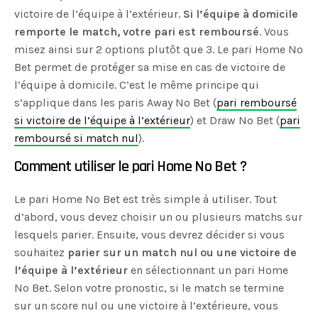
victoire de l’équipe à l’extérieur.
Si l’équipe à domicile
remporte le match, votre pari est remboursé
. Vous
misez ainsi sur 2 options plutôt que 3. Le pari Home No
Bet permet de protéger sa mise en cas de victoire de
l’équipe à domicile. C’est le même principe qui
s’applique dans les paris Away No Bet (
pari remboursé
si victoire de l’équipe à l’extérieur
) et Draw No Bet (
pari
remboursé si match nul
).
Comment utiliser le pari Home No Bet ?
Le pari Home No Bet est très simple à utiliser. Tout
d’abord, vous devez choisir un ou plusieurs matchs sur
lesquels parier. Ensuite, vous devrez décider si vous
souhaitez
parier sur un match nul ou une victoire de
l’équipe à l’extérieur
en sélectionnant un pari Home
No Bet. Selon votre pronostic, si le match se termine
sur un score nul ou une victoire à l’extérieure, vous