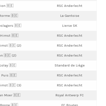
rion 🇧🇪
RSC Anderlecht
torme 🇧🇪
La Gantoise
eslagers 🇧🇪
Lierse SK
 Himst 🇧🇪
RSC Anderlecht
imst 🇧🇪 (2)
RSC Anderlecht
on 🇧🇪 (2)
RSC Anderlecht
colay 🇧🇪
Standard de Liège
d Puis 🇧🇪
RSC Anderlecht
imst 🇧🇪 (3)
RSC Anderlecht
an Moer 🇧🇪
Royal Antwerp FC
Boone 🇧🇪
FC Bruges