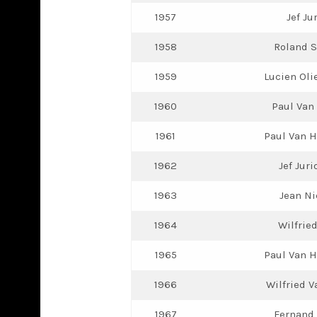
1957
Jef Ju
1958
Roland S
1959
Lucien Oli
1960
Paul Van
1961
Paul Van H
1962
Jef Juri
1963
Jean Ni
1964
Wilfrie
1965
Paul Van H
1966
Wilfried V
1967
Fernand 