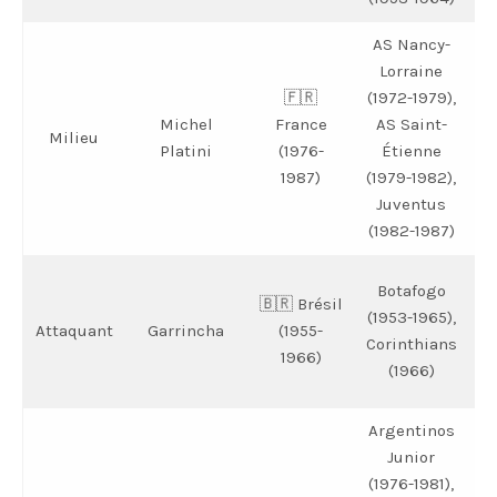
AS Nancy-
Lorraine
🇫🇷
(1972-1979),
B
Michel
France
AS Saint-
(
Milieu
Platini
(1976-
Étienne
1987)
(1979-1982),
Juventus
(1982-1987)
Botafogo
🇧🇷 Brésil
b
(1953-1965),
Attaquant
Garrincha
(1955-
Corinthians
1966)
(1966)
Argentinos
Junior
(1976-1981),