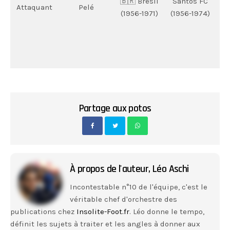
🇧🇷 Brésil
Santos FC
Attaquant
Pelé
(1956-1971)
(1956-1974)
B
h
Partage aux potos
À propos de l'auteur,
Léo Aschi
Incontestable n°10 de l'équipe, c'est le
véritable chef d'orchestre des
publications chez
Insolite-Foot.fr
. Léo donne le tempo,
définit les sujets à traiter et les angles à donner aux