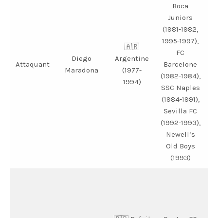
Boca
Juniors
(1981-1982,
1995-1997),
🇦🇷
j
FC
Diego
Argentine
am
Attaquant
Barcelone
Maradona
(1977-
(1982-1984),
1994)
(
SSC Naples
(1984-1991),
Sevilla FC
(1992-1993),
Newell’s
Old Boys
(1993)
j
am