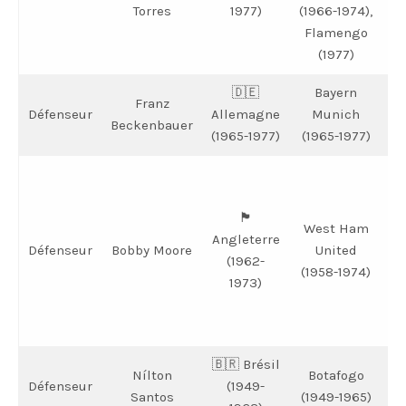
Torres
1977)
(1966-1974),
Flamengo
(1977)
🇩🇪
Bayern
B
Franz
Défenseur
Allemagne
Munich
(
Beckenbauer
(1965-1977)
(1965-1977)
J
🏴󠁧󠁢󠁥󠁮󠁧󠁿
West Ham
Angleterre
l
Défenseur
Bobby Moore
United
(1962-
(1958-1974)
1973)
c
d
🇧🇷 Brésil
Nílton
Botafogo
Défenseur
(1949-
Santos
(1949-1965)