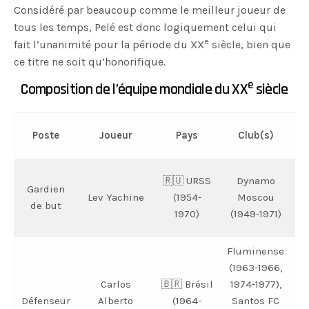
Considéré par beaucoup comme le meilleur joueur de
tous les temps, Pelé est donc logiquement celui qui
e
fait l’unanimité pour la période du XX
siècle, bien que
ce titre ne soit qu’honorifique.
e
Composition de l’équipe mondiale du XX
siècle
D
Poste
Joueur
Pays
Club(s)
p
B
🇷🇺 URSS
Dynamo
Gardien
Lev Yachine
(1954-
Moscou
de but
J
1970)
(1949-1971)
Fluminense
(1963-1966,
Carlos
🇧🇷 Brésil
1974-1977),
Défenseur
Alberto
(1964-
Santos FC