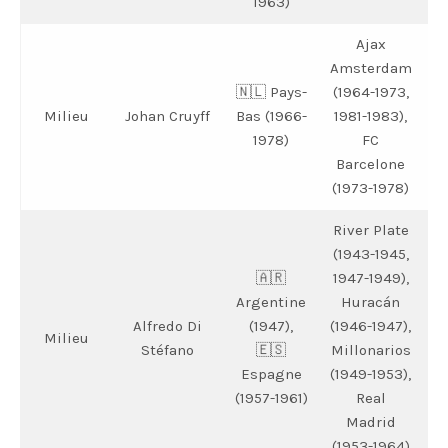
1963)
Ajax
J
Amsterdam
🇳🇱 Pays-
(1964-1973,
B
Milieu
Johan Cruyff
Bas (1966-
1981-1983),
1978)
FC
Barcelone
(1973-1978)
River Plate
(1943-1945,
🇦🇷
1947-1949),
J
Argentine
Huracán
Alfredo Di
(1947),
(1946-1947),
Milieu
B
Stéfano
🇪🇸
Millonarios
(
Espagne
(1949-1953),
(1957-1961)
Real
Madrid
(1953-1964)