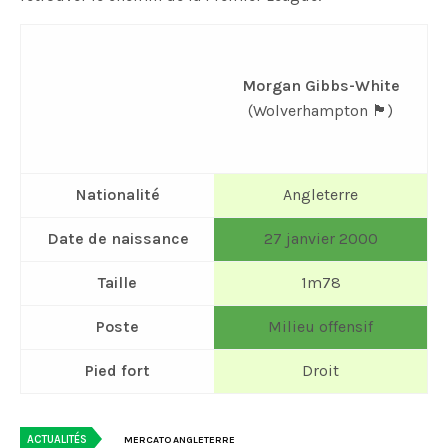
Morgan Gibbs-White
(Wolverhampton 🏴󠁧󠁢󠁥󠁮󠁧󠁿)
Nationalité
Angleterre
Date de naissance
27 janvier 2000
Taille
1m78
Poste
Milieu offensif
Pied fort
Droit
ACTUALITÉS
MERCATO ANGLETERRE