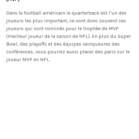
Dans le football américain le quarterback est l’un des
joueurs les plus important, ce sont donc souvent ces
joueurs qui sont nominés pour le trophée de MVP
(meilleur joueur de la saison de NFL). En plus du Super
Bowl, des playoffs et des équipes vainqueures des
conférences, vous pourrez aussi placer des paris sur le
joueur MVP en NFL.