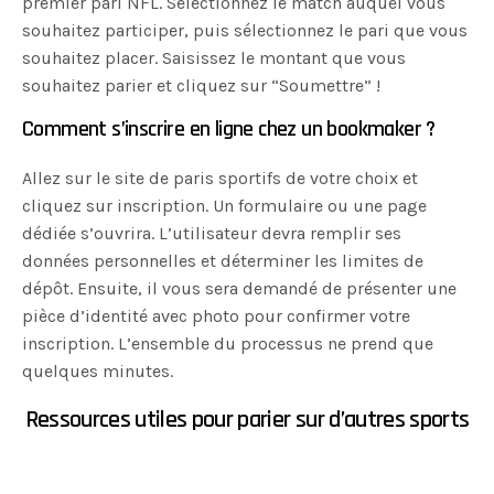
premier pari NFL. Sélectionnez le match auquel vous
souhaitez participer, puis sélectionnez le pari que vous
souhaitez placer. Saisissez le montant que vous
souhaitez parier et cliquez sur “Soumettre” !
Comment s’inscrire en ligne chez un bookmaker ?
Allez sur le site de paris sportifs de votre choix et
cliquez sur inscription. Un formulaire ou une page
dédiée s’ouvrira. L’utilisateur devra remplir ses
données personnelles et déterminer les limites de
dépôt. Ensuite, il vous sera demandé de présenter une
pièce d’identité avec photo pour confirmer votre
inscription. L’ensemble du processus ne prend que
quelques minutes.
Ressources utiles pour parier sur d’autres sports