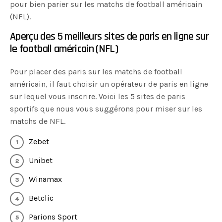
pour bien parier sur les matchs de football américain
(NFL).
Aperçu des 5 meilleurs sites de paris en ligne sur
le football américain (NFL)
Pour placer des paris sur les matchs de football
américain, il faut choisir un opérateur de paris en ligne
sur lequel vous inscrire. Voici les 5 sites de paris
sportifs que nous vous suggérons pour miser sur les
matchs de NFL.
Zebet
Unibet
Winamax
Betclic
Parions Sport