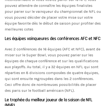
pouvez attendre de connaître les équipes finalistes
pour parier sur le vainqueur du championnat de NFL ou
vous pouvez décider de placer votre mise sur votre
équipe favorite dès le début de saison pour profiter des
meilleures cotes
Les équipes vainqueures des conférences AFC et NFC
Avec 2 conférences de 16 équipes (AFC et NFC), avant de
miser sur le Super Bowl, vous pouvez parier sur les
équipes de chaque conférence et sur les qualifications
aux playoffs. Au total, il y a 32 équipes en NFL qui sont
réparties en 8 divisions composées de quatre équipes,
qui sont ensuite regroupées dans les 2 conférences.
Ceci offre donc de nombreuses possibilités de placer
des paris sur le football américain (NFL).
Le trophée du meilleur joueur de la saison de NFL
(MVP)