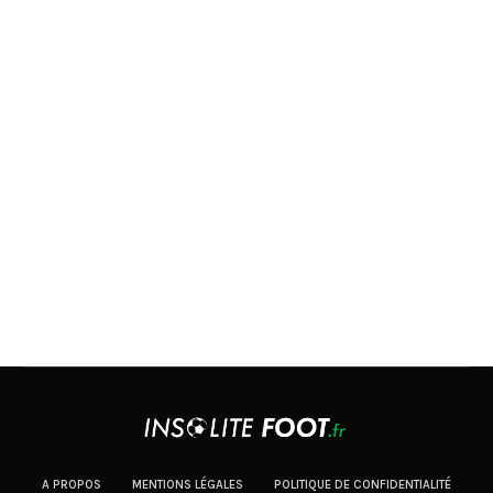
Parier sur le
Parier sur le
Parier sur le
Basketball
Football
Baseball (MLB)
(NBA)
A PROPOS
MENTIONS LÉGALES
POLITIQUE DE CONFIDENTIALITÉ