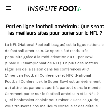
Pari en ligne football américain : Quels sont
les meilleurs sites pour parier sur la NFL ?
La NFL (National Football League) est la ligue nationale
de football américain. Ce sport a été rendu très
populaire grâce à la médiatisation du Super Bowl
(finale du championnat de NFL). En plus des matchs
réguliers de la saison dans les conférences AFC
(American Football Conference) et NFC (National
Football Conference), le Super Bowl est un évènement
qui attire les parieurs sportifs partout dans le monde.
Comment parier sur le football américain et la NFL ?
Quel bookmaker choisir pour miser ? Dans ce guide,
vous trouverez nos meilleurs conseils et des détails