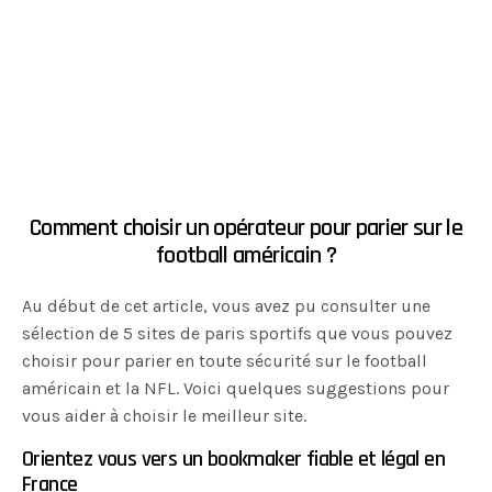
Comment choisir un opérateur pour parier sur le
football américain ?
Au début de cet article, vous avez pu consulter une
sélection de 5 sites de paris sportifs que vous pouvez
choisir pour parier en toute sécurité sur le football
américain et la NFL. Voici quelques suggestions pour
vous aider à choisir le meilleur site.
Orientez vous vers un bookmaker fiable et légal en
France