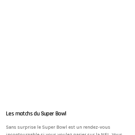
Les matchs du Super Bowl
Sans surprise le Super Bowl est un rendez-vous
incontournable si vous voulez parier sur la NFL. Vous