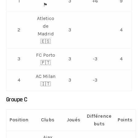
1
3
+6
9
🏴󠁧󠁢󠁥󠁮󠁧󠁿
Atletico
de
2
3
4
Madrid
🇪🇸
FC Porto
3
3
-3
4
🇵🇹
AC Milan
4
3
-3
🇮🇹
Groupe C
Différence
Position
Clubs
Joués
Points
buts
Ajax