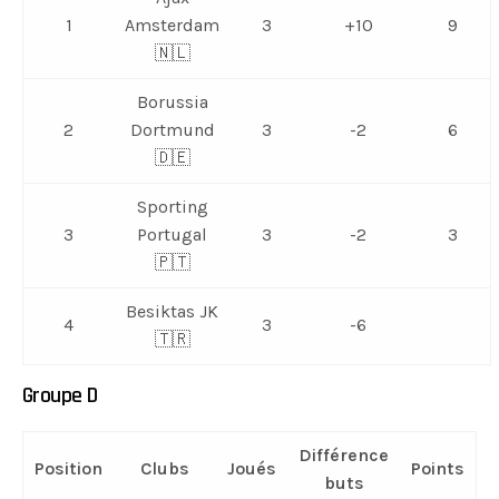
1
Amsterdam
3
+10
9
🇳🇱
Borussia
2
Dortmund
3
-2
6
🇩🇪
Sporting
3
Portugal
3
-2
3
🇵🇹
Besiktas JK
4
3
-6
🇹🇷
Groupe D
Différence
Position
Clubs
Joués
Points
buts