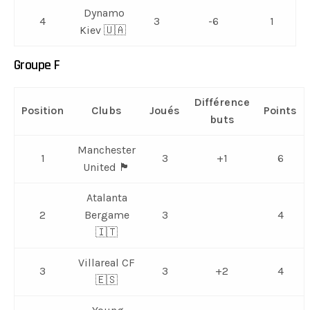
Dynamo
4
3
-6
1
Kiev 🇺🇦
Groupe F
Différence
Position
Clubs
Joués
Points
buts
Manchester
1
3
+1
6
United 🏴󠁧󠁢󠁥󠁮󠁧󠁿
Atalanta
2
Bergame
3
4
🇮🇹
Villareal CF
3
3
+2
4
🇪🇸