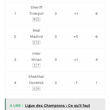
Sheriff
1
Tiraspol
3
+1
6
🇲🇩
Real
2
Madrid
3
+5
6
🇪🇸
Inter
3
Milan
3
+1
4
🇮🇹
Shakthar
4
Donetsk
3
-7
1
🇺🇦
A LIRE :
Ligue des Champions : Ce qu'il faut