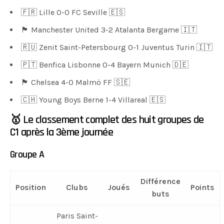
🇫🇷 Lille 0-0 FC Seville 🇪🇸
🏴󠁧󠁢󠁥󠁮󠁧󠁿 Manchester United 3-2 Atalanta Bergame 🇮🇹
🇷🇺 Zenit Saint-Petersbourg 0-1 Juventus Turin 🇮🇹
🇵🇹 Benfica Lisbonne 0-4 Bayern Munich 🇩🇪
🏴󠁧󠁢󠁥󠁮󠁧󠁿 Chelsea 4-0 Malmö FF 🇸🇪
🇨🇭 Young Boys Berne 1-4 Villareal 🇪🇸
🥇 Le classement complet des huit groupes de
C1 après la 3ème journée
Groupe A
Différence
Position
Clubs
Joués
Points
buts
Paris Saint-