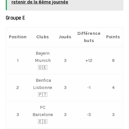
retenir de la 6ème journée
Groupe E
Différence
Position
Clubs
Joués
Points
buts
Bayern
1
Munich
3
+12
9
🇩🇪
Benfica
2
Lisbonne
3
-1
4
🇵🇹
FC
3
Barcelone
3
-5
3
🇪🇸