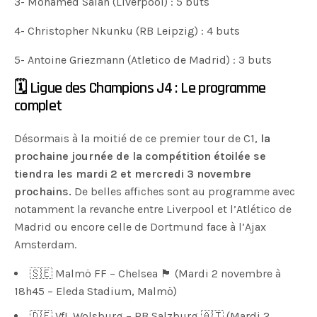
3- Mohamed Salah (Liverpool) : 5 buts
4- Christopher Nkunku (RB Leipzig) : 4 buts
5- Antoine Griezmann (Atletico de Madrid) : 3 buts
🗓 Ligue des Champions J4 : Le programme
complet
Désormais à la moitié de ce premier tour de C1,
la
prochaine journée de la compétition étoilée se
tiendra les mardi 2 et mercredi 3 novembre
prochains.
De belles affiches sont au programme avec
notamment la revanche entre Liverpool et l’Atlético de
Madrid ou encore celle de Dortmund face à l’Ajax
Amsterdam.
🇸🇪 Malmö FF – Chelsea 🏴󠁧󠁢󠁥󠁮󠁧󠁿 (Mardi 2 novembre à
18h45 – Eleda Stadium, Malmö)
🇩🇪 VfL Wolsburg – RB Salzburg 🇦🇹 (Mardi 2