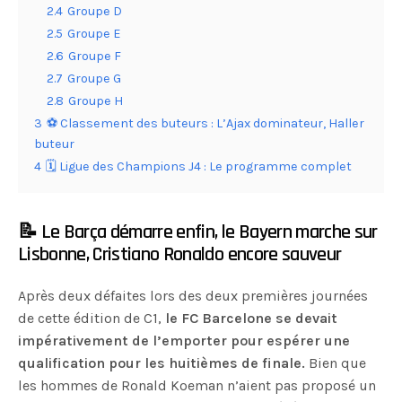
2.4
Groupe D
2.5
Groupe E
2.6
Groupe F
2.7
Groupe G
2.8
Groupe H
3
⚽️ Classement des buteurs : L’Ajax dominateur, Haller
buteur
4
🗓 Ligue des Champions J4 : Le programme complet
📝 Le Barça démarre enfin, le Bayern marche sur
Lisbonne, Cristiano Ronaldo encore sauveur
Après deux défaites lors des deux premières journées
de cette édition de C1,
le FC Barcelone se devait
impérativement de l’emporter pour espérer une
qualification pour les huitièmes de finale.
Bien que
les hommes de Ronald Koeman n’aient pas proposé un