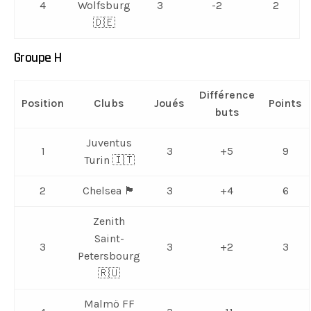
4
Wolfsburg
3
-2
2
🇩🇪
Groupe H
Différence
Position
Clubs
Joués
Points
buts
Juventus
1
3
+5
9
Turin 🇮🇹
2
Chelsea 🏴󠁧󠁢󠁥󠁮󠁧󠁿
3
+4
6
Zenith
Saint-
3
3
+2
3
Petersbourg
🇷🇺
Malmö FF