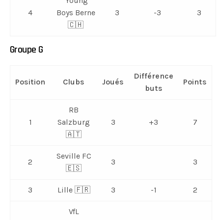
Young
4
Boys Berne
3
-3
3
🇨🇭
Groupe G
Différence
Position
Clubs
Joués
Points
buts
RB
1
Salzburg
3
+3
7
🇦🇹
Seville FC
2
3
3
🇪🇸
3
Lille 🇫🇷
3
-1
2
VfL