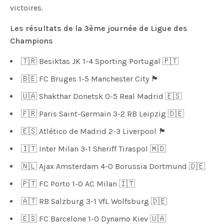
victoires.
Les résultats de la 3ème journée de Ligue des
Champions
🇹🇷 Besiktas JK 1-4 Sporting Portugal 🇵🇹
🇧🇪 FC Bruges 1-5 Manchester City 🏴󠁧󠁢󠁥󠁮󠁧󠁿
🇺🇦 Shakthar Donetsk 0-5 Real Madrid 🇪🇸
🇫🇷 Paris Saint-Germain 3-2 RB Leipzig 🇩🇪
🇪🇸 Atlético de Madrid 2-3 Liverpool 🏴󠁧󠁢󠁥󠁮󠁧󠁿
🇮🇹 Inter Milan 3-1 Sheriff Tiraspol 🇲🇩
🇳🇱 Ajax Amsterdam 4-0 Borussia Dortmund 🇩🇪
🇵🇹 FC Porto 1-0 AC Milan 🇮🇹
🇦🇹 RB Salzburg 3-1 VfL Wolfsburg 🇩🇪
🇪🇸 FC Barcelone 1-0 Dynamo Kiev 🇺🇦