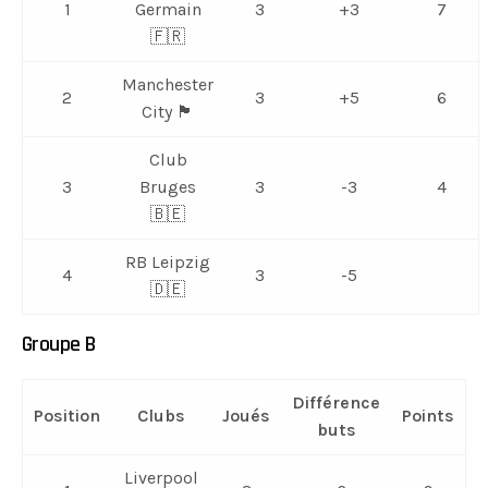
1
Germain
3
+3
7
🇫🇷
Manchester
2
3
+5
6
City 🏴󠁧󠁢󠁥󠁮󠁧󠁿
Club
3
Bruges
3
-3
4
🇧🇪
RB Leipzig
4
3
-5
🇩🇪
Groupe B
Différence
Position
Clubs
Joués
Points
buts
Liverpool