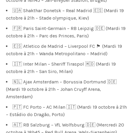
octobre à 18h45 – Jan-Breydel Stadion, Bruges)
🇺🇦 Shakthar Donetsk – Real Madrid 🇪🇸 (Mardi 19
octobre à 21h – Stade olympique, Kiev)
🇫🇷 Paris Saint-Germain – RB Leipzig 🇩🇪 (Mardi 19
octobre à 21h – Parc des Princes, Paris)
🇪🇸 Atletico de Madrid – Liverpool FC 🏴󠁧󠁢󠁥󠁮󠁧󠁿 (Mardi 19
octobre à 21h – Wanda Metropolitano – Madrid)
🇮🇹 Inter Milan – Sheriff Tiraspol 🇲🇩 (Mardi 19
octobre à 21h – San Siro, Milan)
🇳🇱 Ajax Amsterdam – Borussia Dortmund 🇩🇪
(Mardi 19 octobre à 21h – Johan Cruyff Arena,
Amsterdam)
🇵🇹 FC Porto – AC Milan 🇮🇹 (Mardi 19 octobre à 21h
– Estádio do Dragão, Porto)
🇦🇹 RB Salzburg – VfL Wolfsburg 🇩🇪 (Mercredi 20
octobre à 18h45 – Red Bull Arena, Wals-Siezenheim)