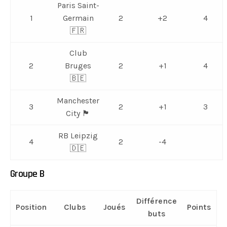
Paris Saint-
1
Germain
2
+2
4
🇫🇷
Club
2
Bruges
2
+1
4
🇧🇪
Manchester
3
2
+1
3
City 🏴󠁧󠁢󠁥󠁮󠁧󠁿
RB Leipzig
4
2
-4
🇩🇪
Groupe B
Différence
Position
Clubs
Joués
Points
buts