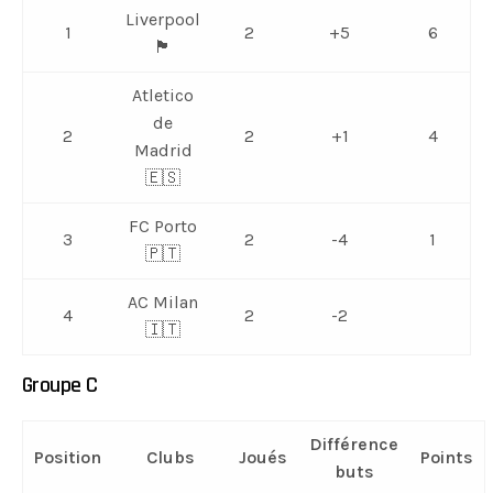
Liverpool
1
2
+5
6
🏴󠁧󠁢󠁥󠁮󠁧󠁿
Atletico
de
2
2
+1
4
Madrid
🇪🇸
FC Porto
3
2
-4
1
🇵🇹
AC Milan
4
2
-2
🇮🇹
Groupe C
Différence
Position
Clubs
Joués
Points
buts