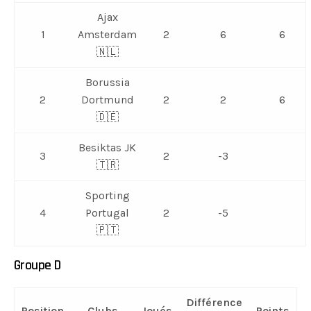
Ajax
1
Amsterdam
2
6
6
🇳🇱
Borussia
2
Dortmund
2
2
6
🇩🇪
Besiktas JK
3
2
-3
🇹🇷
Sporting
4
Portugal
2
-5
🇵🇹
Groupe D
Différence
Position
Clubs
Joués
Points