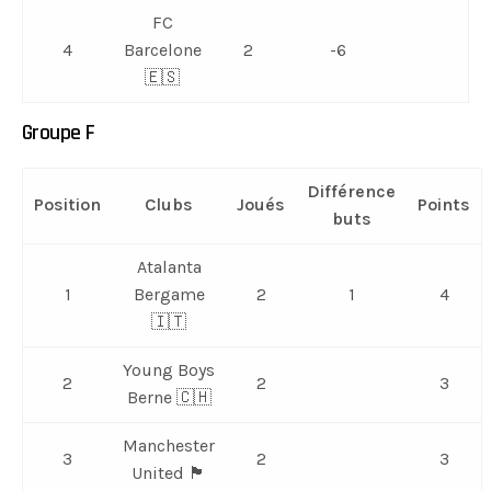
FC
4
Barcelone
2
-6
🇪🇸
Groupe F
Différence
Position
Clubs
Joués
Points
buts
Atalanta
1
Bergame
2
1
4
🇮🇹
Young Boys
2
2
3
Berne 🇨🇭
Manchester
3
2
3
United 🏴󠁧󠁢󠁥󠁮󠁧󠁿