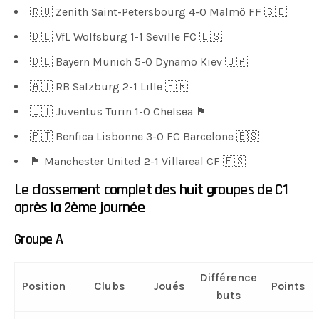
🇷🇺 Zenith Saint-Petersbourg 4-0 Malmö FF 🇸🇪
🇩🇪 VfL Wolfsburg 1-1 Seville FC 🇪🇸
🇩🇪 Bayern Munich 5-0 Dynamo Kiev 🇺🇦
🇦🇹 RB Salzburg 2-1 Lille 🇫🇷
🇮🇹 Juventus Turin 1-0 Chelsea 🏴󠁧󠁢󠁥󠁮󠁧󠁿
🇵🇹 Benfica Lisbonne 3-0 FC Barcelone 🇪🇸
🏴󠁧󠁢󠁥󠁮󠁧󠁿 Manchester United 2-1 Villareal CF 🇪🇸
Le classement complet des huit groupes de C1
après la 2ème journée
Groupe A
Différence
Position
Clubs
Joués
Points
buts