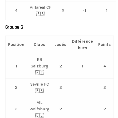
Villareal CF
4
2
-1
1
🇪🇸
Groupe G
Différence
Position
Clubs
Joués
Points
buts
RB
1
Salzburg
2
1
4
🇦🇹
Seville FC
2
2
2
🇪🇸
VfL
3
Wolfsburg
2
2
🇩🇪