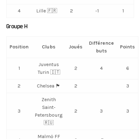
4
Lille 🇫🇷
2
-1
1
Groupe H
Différence
Position
Clubs
Joués
Points
buts
Juventus
1
2
4
6
Turin 🇮🇹
2
Chelsea 🏴󠁧󠁢󠁥󠁮󠁧󠁿
2
3
Zenith
Saint-
3
2
3
3
Petersbourg
🇷🇺
Malmö FF