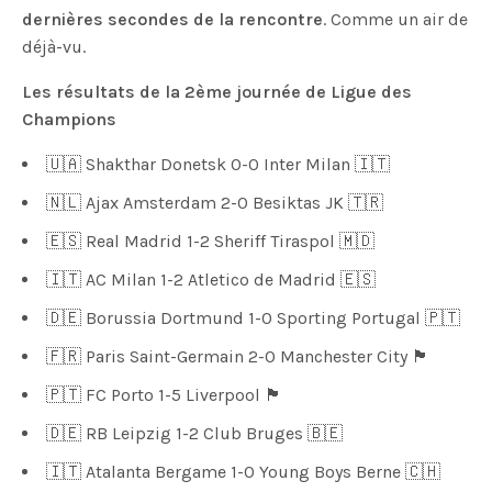
dernières secondes de la rencontre
. Comme un air de
déjà-vu.
Les résultats de la 2ème journée de Ligue des
Champions
🇺🇦 Shakthar Donetsk 0-0 Inter Milan 🇮🇹
🇳🇱 Ajax Amsterdam 2-0 Besiktas JK 🇹🇷
🇪🇸 Real Madrid 1-2 Sheriff Tiraspol 🇲🇩
🇮🇹 AC Milan 1-2 Atletico de Madrid 🇪🇸
🇩🇪 Borussia Dortmund 1-0 Sporting Portugal 🇵🇹
🇫🇷 Paris Saint-Germain 2-0 Manchester City 🏴󠁧󠁢󠁥󠁮󠁧󠁿
🇵🇹 FC Porto 1-5 Liverpool 🏴󠁧󠁢󠁥󠁮󠁧󠁿
🇩🇪 RB Leipzig 1-2 Club Bruges 🇧🇪
🇮🇹 Atalanta Bergame 1-0 Young Boys Berne 🇨🇭