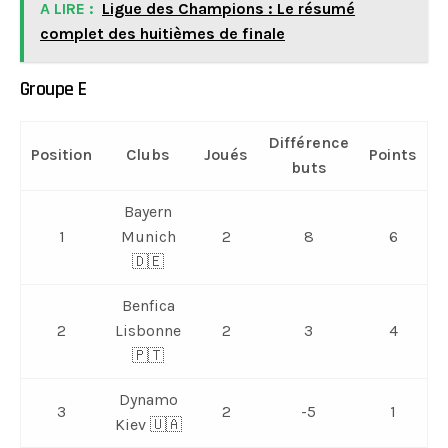
A LIRE :
Ligue des Champions : Le résumé
complet des huitièmes de finale
Groupe E
Différence
Position
Clubs
Joués
Points
buts
Bayern
1
Munich
2
8
6
🇩🇪
Benfica
2
Lisbonne
2
3
4
🇵🇹
Dynamo
3
2
-5
1
Kiev 🇺🇦