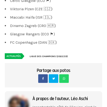
Celtic Glasgow (ECO 🏴󠁧󠁢󠁳󠁣󠁴󠁿)
Viktoria Plzen (CZE 🇨🇿)
Maccabi Haïfa (ISR 🇮🇱)
Dinamo Zagreb (CRO 🇭🇷)
Glasgow Rangers (ECO 🏴󠁧󠁢󠁳󠁣󠁴󠁿)
FC Copenhague (DAN 🇩🇰)
ACTUALITÉS
LIGUE DES CHAMPIONS (2022/23)
Partage aux potos
À propos de l'auteur,
Léo Aschi