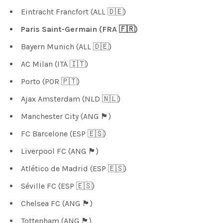
Eintracht Francfort (ALL 🇩🇪)
Paris Saint-Germain (FRA 🇫🇷)
Bayern Munich (ALL 🇩🇪)
AC Milan (ITA 🇮🇹)
Porto (POR 🇵🇹)
Ajax Amsterdam (NLD 🇳🇱)
Manchester City (ANG 🏴󠁧󠁢󠁥󠁮󠁧󠁿)
FC Barcelone (ESP 🇪🇸)
Liverpool FC (ANG 🏴󠁧󠁢󠁥󠁮󠁧󠁿)
Atlético de Madrid (ESP 🇪🇸)
Séville FC (ESP 🇪🇸)
Chelsea FC (ANG 🏴󠁧󠁢󠁥󠁮󠁧󠁿)
Tottenham (ANG 🏴󠁧󠁢󠁥󠁮󠁧󠁿)