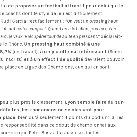
 lui de proposer un football attractif pour celui qui le
e coachs dont le style de jeu est difficilement
Rudi Garcia l’est facilement :
“On veut un pressing haut,
t il faut rester compact. Quand on a le ballon, je veux qu’on
perd, je veux le récupérer tout de suite en pressant.”
déclarait-
ns le Rhône.
Un pressing haut combiné à une
58,2%
(en Ligue 1),
à un jeu offensif intéressant
(6ème
s inscrits)
et à un effectif de qualité
devraient pouvoir
ne place en Ligue des Champions, eux qui en sont
 peu plus près le classement,
Lyon semble faire du sur-
4 défaites, les rhodaniens ne se classent pour
e place
, bien qu’à seulement 4 points du podium. Si les
 de responsabilité dans ce début de championnat aux
 compte que Peter Bosz a lui aussi ses failles.