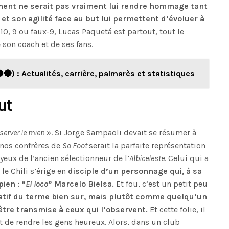
ment ne serait pas vraiment lui rendre hommage tant
et son agilité face au but lui permettent d’évoluer à
, 10, 9 ou faux-9, Lucas Paquetá est partout, tout le
 son coach et de ses fans.
🔴) : Actualités, carrière, palmarès et statistiques
ut
server le mien
». Si Jorge Sampaoli devait se résumer à
à nos confrères de
So Foot
serait la parfaite représentation
yeux de l’ancien sélectionneur de l’
Albiceleste
. Celui qui a
le Chili s’érige en
disciple d’un personnage qui, à sa
ien : “
El loco
” Marcelo Bielsa.
Et fou, c’est un petit peu
atif du terme bien sur, mais plutôt comme quelqu’un
tre transmise à ceux qui l’observent.
Et cette folie, il
t de rendre les gens heureux. Alors, dans un club