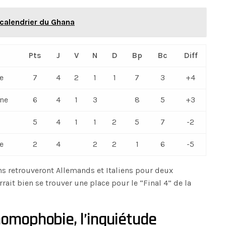
e calendrier du Ghana
Pts
J
V
N
D
Bp
Bc
Diff
e
7
4
2
1
1
7
3
+4
ne
6
4
1
3
8
5
+3
5
4
1
1
2
5
7
-2
re
2
4
2
2
1
6
-5
ns retrouveront Allemands et Italiens pour deux
rait bien se trouver une place pour le “Final 4” de la
omophobie, l’inquiétude