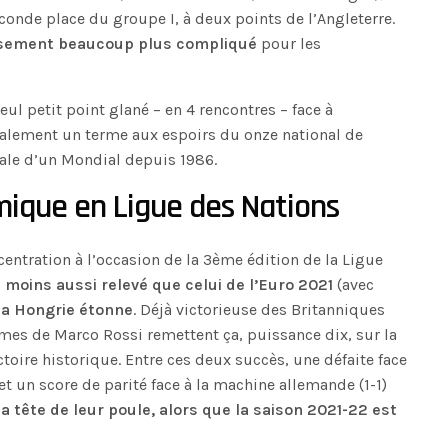
conde place du groupe I, à deux points de l’Angleterre.
usement beaucoup plus compliqué
pour les
seul petit point glané – en 4 rencontres – face à
finalement un terme aux espoirs du onze national de
nale d’un Mondial depuis 1986.
ique en Ligue des Nations
ncentration à l’occasion de la 3ème édition de la Ligue
moins aussi relevé que celui de l’Euro 2021
(avec
 la Hongrie étonne
. Déjà victorieuse des Britanniques
ommes de Marco Rossi remettent ça, puissance dix, sur la
ictoire historique. Entre ces deux succès, une défaite face
et un score de parité face à la machine allemande (1-1)
la tête de leur poule, alors que la saison 2021-22 est