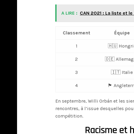
A LIRE :
CAN 2021 : La liste et l
Classement
Équipe
1
🇭🇺 Hongri
2
🇩🇪 Allemag
3
🇮🇹 Italie
4
🏴󠁧󠁢󠁥󠁮󠁧󠁿 Angleter
En septembre, Willi Orbán et les sie
rencontres, à l’issue desquelles pour
compétition.
Racisme et h