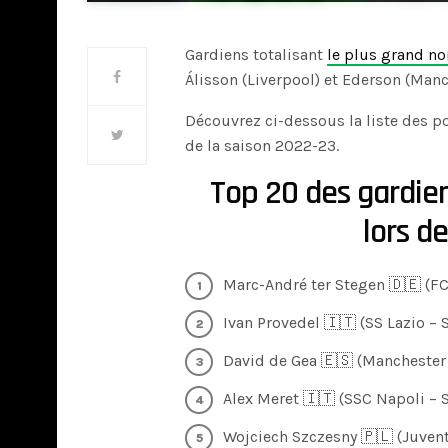
Gardiens totalisant
le plus grand n
Álisson (Liverpool) et Ederson (Manch
Découvrez ci-dessous la liste des por
de la saison 2022-23.
Top 20 des gardien
lors d
Marc-André ter Stegen 🇩🇪 (FC 
Ivan Provedel 🇮🇹 (SS Lazio – Se
David de Gea 🇪🇸 (Manchester 
Alex Meret 🇮🇹 (SSC Napoli – Se
Wojciech Szczesny 🇵🇱 (Juventu