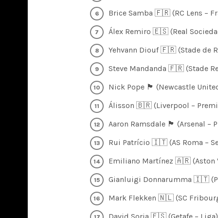
Brice Samba 🇫🇷 (RC Lens – Fra
Álex Remiro 🇪🇸 (Real Sociedad
Yehvann Diouf 🇫🇷 (Stade de Re
Steve Mandanda 🇫🇷 (Stade Ren
Nick Pope 🏴󠁧󠁢󠁥󠁮󠁧󠁿 (Newcastle U
Álisson 🇧🇷 (Liverpool – Premi
Aaron Ramsdale 🏴󠁧󠁢󠁥󠁮󠁧󠁿 (Arsenal
Rui Patrício 🇮🇹 (AS Roma – Ser
Emiliano Martínez 🇦🇷 (Aston V
Gianluigi Donnarumma 🇮🇹 (Par
Mark Flekken 🇳🇱 (SC Fribourg
David Soria 🇪🇸 (Getafe – Liga) 