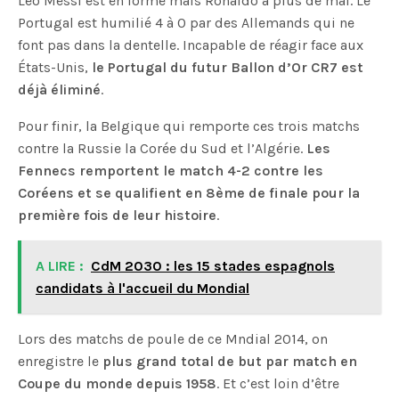
Léo Messi est en forme mais Ronaldo a plus de mal. Le
Portugal est humilié 4 à 0 par des Allemands qui ne
font pas dans la dentelle. Incapable de réagir face aux
États-Unis,
le Portugal du futur Ballon d’Or CR7 est
déjà éliminé
.
Pour finir, la Belgique qui remporte ces trois matchs
contre la Russie la Corée du Sud et l’Algérie.
Les
Fennecs remportent le match 4-2 contre les
Coréens et se qualifient en 8ème de finale pour la
première fois de leur histoire
.
A LIRE :
CdM 2030 : les 15 stades espagnols
candidats à l'accueil du Mondial
Lors des matchs de poule de ce Mndial 2014, on
enregistre le
plus grand total de but par match en
Coupe du monde depuis 1958
. Et c’est loin d’être